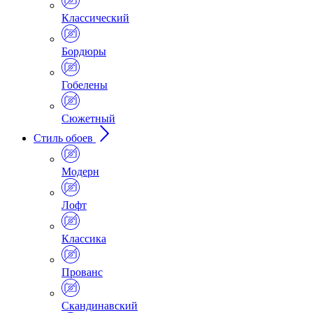
Классический
Бордюры
Гобелены
Сюжетный
Стиль обоев
Модерн
Лофт
Классика
Прованс
Скандинавский