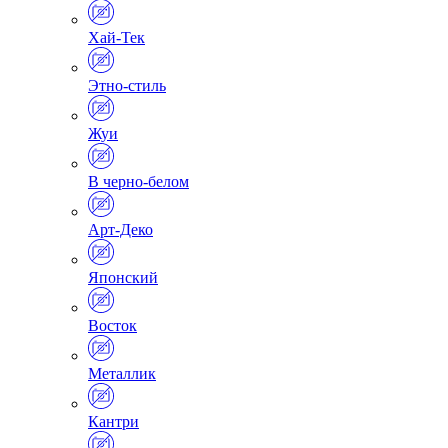
Хай-Тек
Этно-стиль
Жуи
В черно-белом
Арт-Деко
Японский
Восток
Металлик
Кантри