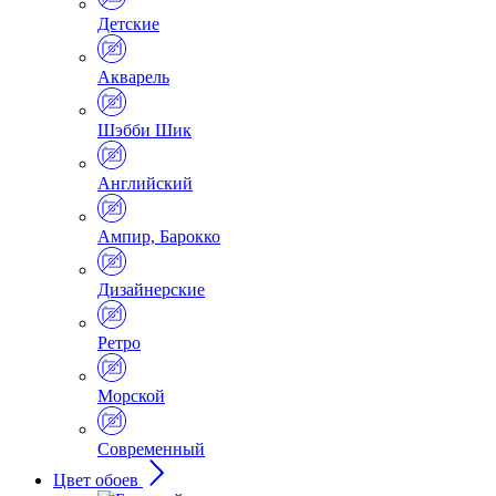
Детские
Акварель
Шэбби Шик
Английский
Ампир, Барокко
Дизайнерские
Ретро
Морской
Современный
Цвет обоев