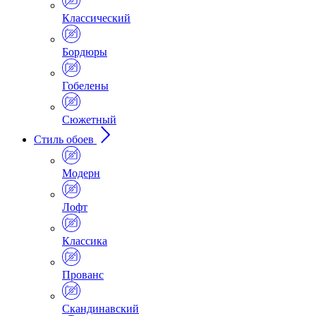
Классический
Бордюры
Гобелены
Сюжетный
Стиль обоев
Модерн
Лофт
Классика
Прованс
Скандинавский