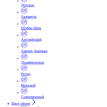
Детские
Акварель
Шэбби Шик
Английский
Ампир, Барокко
Дизайнерские
Ретро
Морской
Современный
Цвет обоев