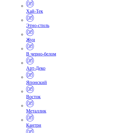
Хай-Тек
Этно-стиль
Жуи
В черно-белом
Арт-Деко
Японский
Восток
Металлик
Кантри