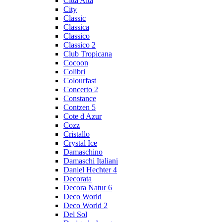
Citta Alta
City
Classic
Classica
Classico
Classico 2
Club Tropicana
Cocoon
Colibri
Colourfast
Concerto 2
Constance
Contzen 5
Cote d Azur
Cozz
Cristallo
Crystal Ice
Damaschino
Damaschi Italiani
Daniel Hechter 4
Decorata
Decora Natur 6
Deco World
Deco World 2
Del Sol