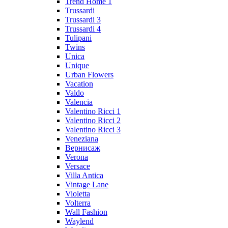
Trend Home 1
Trussardi
Trussardi 3
Trussardi 4
Tulipani
Twins
Unica
Unique
Urban Flowers
Vacation
Valdo
Valencia
Valentino Ricci 1
Valentino Ricci 2
Valentino Ricci 3
Veneziana
Вернисаж
Verona
Versace
Villa Antica
Vintage Lane
Violetta
Volterra
Wall Fashion
Waylend