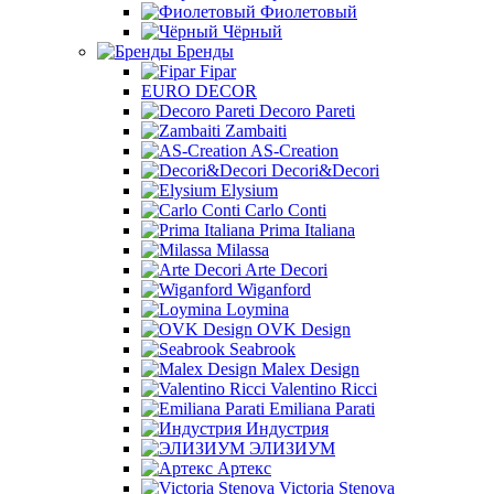
Фиолетовый
Чёрный
Бренды
Fipar
EURO DECOR
Decoro Pareti
Zambaiti
AS-Creation
Decori&Decori
Elysium
Carlo Conti
Prima Italiana
Milassa
Arte Decori
Wiganford
Loymina
OVK Design
Seabrook
Malex Design
Valentino Ricci
Emiliana Parati
Индустрия
ЭЛИЗИУМ
Артекс
Victoria Stenova