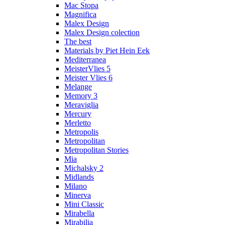
Mac Stopa
Magnifica
Malex Design
Malex Design colection
The best
Materials by Piet Hein Eek
Mediterranea
MeisterVlies 5
Meister Vlies 6
Melange
Memory 3
Meraviglia
Mercury
Merletto
Metropolis
Metropolitan
Metropolitan Stories
Mia
Michalsky 2
Midlands
Milano
Minerva
Mini Classic
Mirabella
Mirabilia