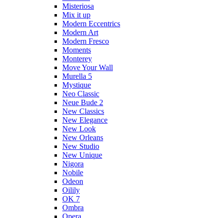
Misteriosa
Mix it up
Modern Eccentrics
Modern Art
Modern Fresco
Moments
Monterey
Move Your Wall
Murella 5
Mystique
Neo Classic
Neue Bude 2
New Classics
New Elegance
New Look
New Orleans
New Studio
New Unique
Nigora
Nobile
Odeon
Oilily
OK 7
Ombra
Opera