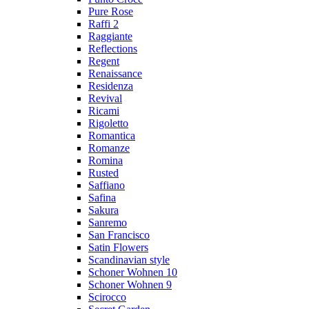
Pure Rose
Raffi 2
Raggiante
Reflections
Regent
Renaissance
Residenza
Revival
Ricami
Rigoletto
Romantica
Romanze
Romina
Rusted
Saffiano
Safina
Sakura
Sanremo
San Francisco
Satin Flowers
Scandinavian style
Schoner Wohnen 10
Schoner Wohnen 9
Scirocco