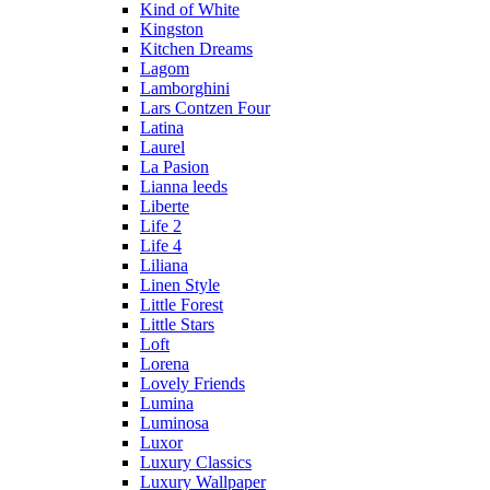
Kind of White
Kingston
Kitchen Dreams
Lagom
Lamborghini
Lars Contzen Four
Latina
Laurel
La Pasion
Lianna leeds
Liberte
Life 2
Life 4
Liliana
Linen Style
Little Forest
Little Stars
Loft
Lorena
Lovely Friends
Lumina
Luminosa
Luxor
Luxury Classics
Luxury Wallpaper