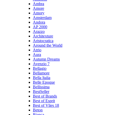
Ambra
Amore
Amory
Amsterdam
Andora
AP 2000
Arazzo
Architexture
Aristocratica
Around the World
Atrio
Aura
Autumn Dreams
Avenzio 7
Bellagio
Bellamore
Bella Italia
Belle Epoque
Bellissima
BestSeller
Best of Brands
Best of Esprit
Best of Vlies 18
Beton
Bianca