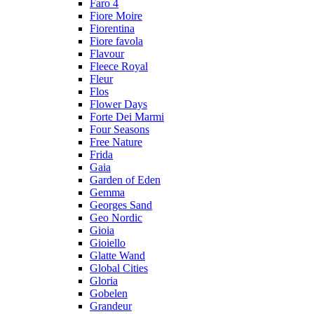
Faro 4
Fiore Moire
Fiorentina
Fiore favola
Flavour
Fleece Royal
Fleur
Flos
Flower Days
Forte Dei Marmi
Four Seasons
Free Nature
Frida
Gaia
Garden of Eden
Gemma
Georges Sand
Geo Nordic
Gioia
Gioiello
Glatte Wand
Global Cities
Gloria
Gobelen
Grandeur