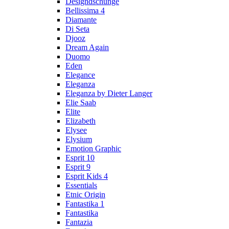
Designdschunge
Bellissima 4
Diamante
Di Seta
Djooz
Dream Again
Duomo
Eden
Elegance
Eleganza
Eleganza by Dieter Langer
Elie Saab
Elite
Elizabeth
Elysee
Elysium
Emotion Graphic
Esprit 10
Esprit 9
Esprit Kids 4
Essentials
Etnic Origin
Fantastika 1
Fantastika
Fantazia