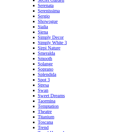
Secret Garden
Serenata
Serenissima
Sergio
Showogue
Sialia
Siena
Simply Decor
Simply White 3
Sirpi Nature
Smeralda
Smooth
Solange
Soprano
Splendida
Spot 3
Stresa
Swan
Sweet Dreams
Taormina
Temptation
Theatre
Titanium
Toscana
Trend