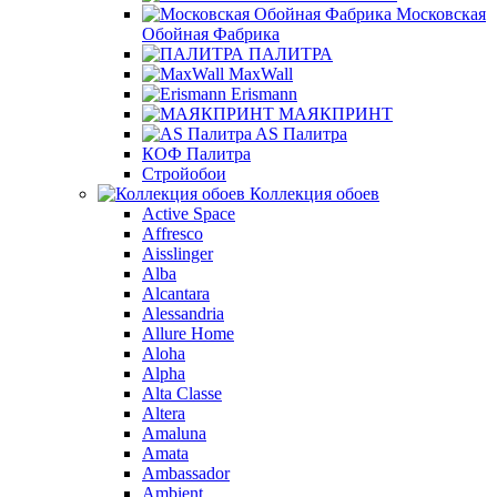
Московская
Обойная Фабрика
ПАЛИТРА
MaxWall
Erismann
МАЯКПРИНТ
AS Палитра
КОФ Палитра
Стройобои
Коллекция обоев
Active Space
Affresco
Aisslinger
Alba
Alcantara
Alessandria
Allure Home
Aloha
Alpha
Alta Classe
Altera
Amaluna
Amata
Ambassador
Ambient