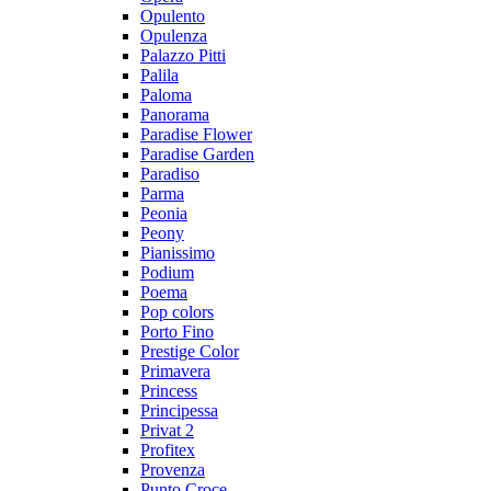
Opulento
Opulenza
Palazzo Pitti
Palila
Paloma
Panorama
Paradise Flower
Paradise Garden
Paradiso
Parma
Peonia
Peony
Pianissimo
Podium
Poema
Pop colors
Porto Fino
Prestige Color
Primavera
Princess
Principessa
Privat 2
Profitex
Provenza
Punto Croce