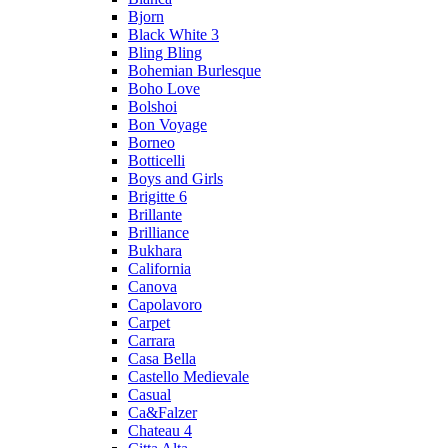
Bjorn
Black White 3
Bling Bling
Bohemian Burlesque
Boho Love
Bolshoi
Bon Voyage
Borneo
Botticelli
Boys and Girls
Brigitte 6
Brillante
Brilliance
Bukhara
California
Canova
Capolavoro
Carpet
Carrara
Casa Bella
Castello Medievale
Casual
Ca&Falzer
Chateau 4