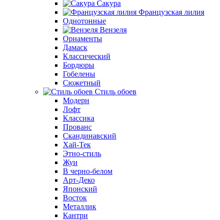
Сакура
Французская лилия
Однотонные
Вензеля
Орнаменты
Дамаск
Классический
Бордюры
Гобелены
Сюжетный
Стиль обоев
Модерн
Лофт
Классика
Прованс
Скандинавский
Хай-Тек
Этно-стиль
Жуи
В черно-белом
Арт-Деко
Японский
Восток
Металлик
Кантри