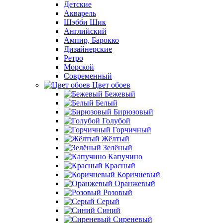
Детские
Акварель
Шэбби Шик
Английский
Ампир, Барокко
Дизайнерские
Ретро
Морской
Современный
Цвет обоев
Бежевый
Белый
Бирюзовый
Голубой
Горчичный
Жёлтый
Зелёный
Капучино
Красный
Коричневый
Оранжевый
Розовый
Серый
Синий
Сиреневый