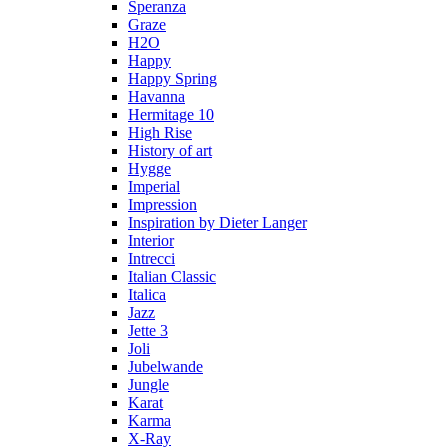
Speranza
Graze
H2O
Happy
Happy Spring
Havanna
Hermitage 10
High Rise
History of art
Hygge
Imperial
Impression
Inspiration by Dieter Langer
Interior
Intrecci
Italian Classic
Italica
Jazz
Jette 3
Joli
Jubelwande
Jungle
Karat
Karma
Х-Ray