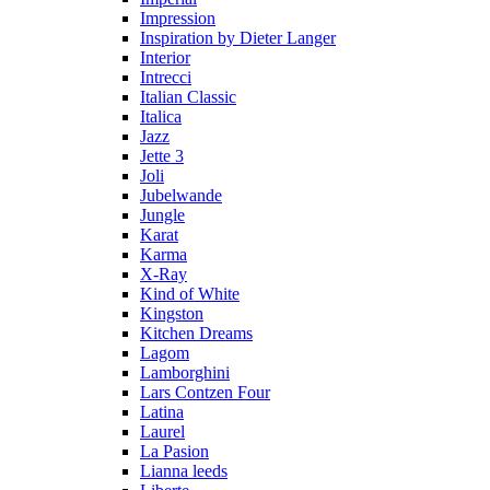
Impression
Inspiration by Dieter Langer
Interior
Intrecci
Italian Classic
Italica
Jazz
Jette 3
Joli
Jubelwande
Jungle
Karat
Karma
Х-Ray
Kind of White
Kingston
Kitchen Dreams
Lagom
Lamborghini
Lars Contzen Four
Latina
Laurel
La Pasion
Lianna leeds