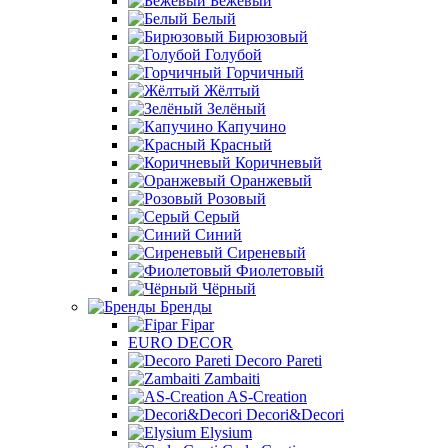
Бежевый
Белый
Бирюзовый
Голубой
Горчичный
Жёлтый
Зелёный
Капучино
Красный
Коричневый
Оранжевый
Розовый
Серый
Синий
Сиреневый
Фиолетовый
Чёрный
Бренды
Fipar
EURO DECOR
Decoro Pareti
Zambaiti
AS-Creation
Decori&Decori
Elysium