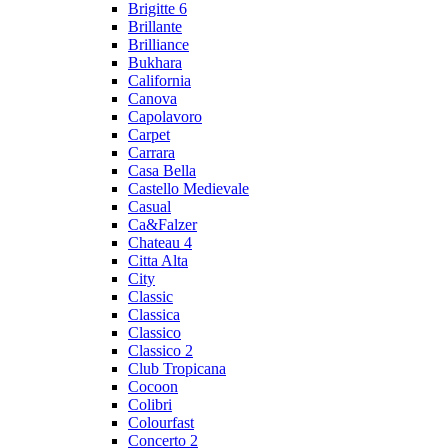
Brigitte 6
Brillante
Brilliance
Bukhara
California
Canova
Capolavoro
Carpet
Carrara
Casa Bella
Castello Medievale
Casual
Ca&Falzer
Chateau 4
Citta Alta
City
Classic
Classica
Classico
Classico 2
Club Tropicana
Cocoon
Colibri
Colourfast
Concerto 2