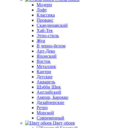
Модерн
Лофт
Классика
Прованс
Скандинавский
Хай-Тек
Этно-стиль
Жуи
В черно-белом
Арт-Деко
Японский
Восток
Металлик
Кантри
Детские
Акварель
Шэбби Шик
Английский
Ампир, Барокко
Дизайнерские
Ретро
Морской
Современный
Цвет обоев