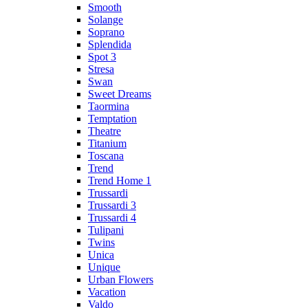
Smooth
Solange
Soprano
Splendida
Spot 3
Stresa
Swan
Sweet Dreams
Taormina
Temptation
Theatre
Titanium
Toscana
Trend
Trend Home 1
Trussardi
Trussardi 3
Trussardi 4
Tulipani
Twins
Unica
Unique
Urban Flowers
Vacation
Valdo