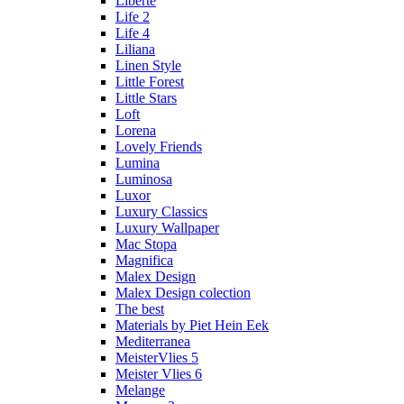
Liberte
Life 2
Life 4
Liliana
Linen Style
Little Forest
Little Stars
Loft
Lorena
Lovely Friends
Lumina
Luminosa
Luxor
Luxury Classics
Luxury Wallpaper
Mac Stopa
Magnifica
Malex Design
Malex Design colection
The best
Materials by Piet Hein Eek
Mediterranea
MeisterVlies 5
Meister Vlies 6
Melange