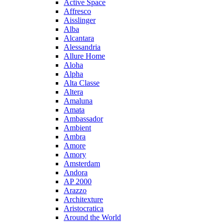
Active Space
Affresco
Aisslinger
Alba
Alcantara
Alessandria
Allure Home
Aloha
Alpha
Alta Classe
Altera
Amaluna
Amata
Ambassador
Ambient
Ambra
Amore
Amory
Amsterdam
Andora
AP 2000
Arazzo
Architexture
Aristocratica
Around the World