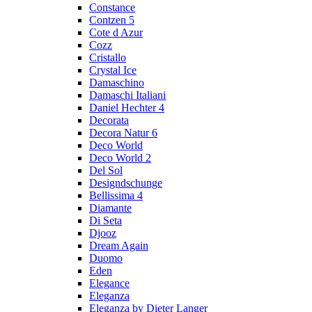
Constance
Contzen 5
Cote d Azur
Cozz
Cristallo
Crystal Ice
Damaschino
Damaschi Italiani
Daniel Hechter 4
Decorata
Decora Natur 6
Deco World
Deco World 2
Del Sol
Designdschunge
Bellissima 4
Diamante
Di Seta
Djooz
Dream Again
Duomo
Eden
Elegance
Eleganza
Eleganza by Dieter Langer