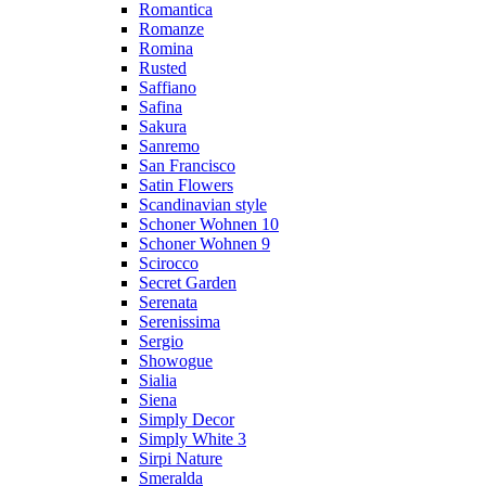
Romantica
Romanze
Romina
Rusted
Saffiano
Safina
Sakura
Sanremo
San Francisco
Satin Flowers
Scandinavian style
Schoner Wohnen 10
Schoner Wohnen 9
Scirocco
Secret Garden
Serenata
Serenissima
Sergio
Showogue
Sialia
Siena
Simply Decor
Simply White 3
Sirpi Nature
Smeralda