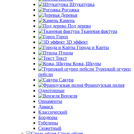
Штукатурка
Рогожка
Деревья
Камень
Под дерево
Тканевая фактура
Горох
3D эффект
Города и Карты
Птицы
Текст
Кожа, Шкуры
Турецкий огурец
пейсли
Сакура
Французская лилия
Однотонные
Вензеля
Орнаменты
Дамаск
Классический
Бордюры
Гобелены
Сюжетный
Стиль обоев