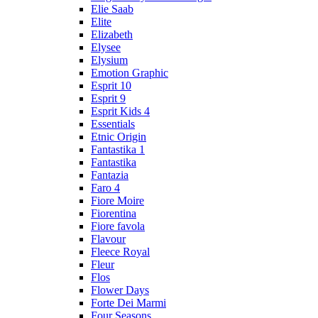
Elie Saab
Elite
Elizabeth
Elysee
Elysium
Emotion Graphic
Esprit 10
Esprit 9
Esprit Kids 4
Essentials
Etnic Origin
Fantastika 1
Fantastika
Fantazia
Faro 4
Fiore Moire
Fiorentina
Fiore favola
Flavour
Fleece Royal
Fleur
Flos
Flower Days
Forte Dei Marmi
Four Seasons