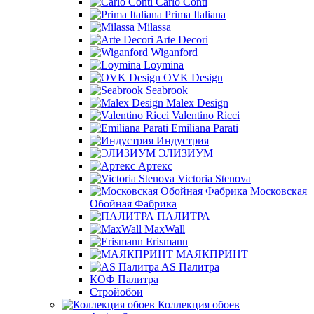
Carlo Conti
Prima Italiana
Milassa
Arte Decori
Wiganford
Loymina
OVK Design
Seabrook
Malex Design
Valentino Ricci
Emiliana Parati
Индустрия
ЭЛИЗИУМ
Артекс
Victoria Stenova
Московская
Обойная Фабрика
ПАЛИТРА
MaxWall
Erismann
МАЯКПРИНТ
AS Палитра
КОФ Палитра
Стройобои
Коллекция обоев