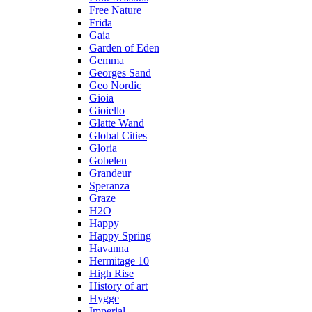
Free Nature
Frida
Gaia
Garden of Eden
Gemma
Georges Sand
Geo Nordic
Gioia
Gioiello
Glatte Wand
Global Cities
Gloria
Gobelen
Grandeur
Speranza
Graze
H2O
Happy
Happy Spring
Havanna
Hermitage 10
High Rise
History of art
Hygge
Imperial