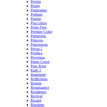
Peonia
Peony
Pianissimo
Podium
Poema
Pop colors
Porto Fino
Prestige Color
Primavera
Princess
Principessa
Privat 2
Profitex
Provenza
Punto Croce
Pure Rose
Raffi 2
Raggiante
Reflections
Regent
Renaissance
Residenza
Revival
Ricami
Rigoletto