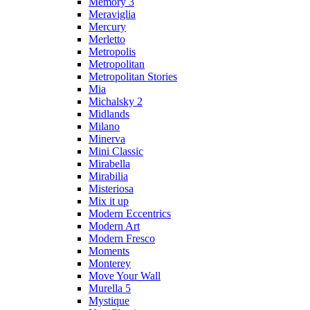
Memory 3
Meraviglia
Mercury
Merletto
Metropolis
Metropolitan
Metropolitan Stories
Mia
Michalsky 2
Midlands
Milano
Minerva
Mini Classic
Mirabella
Mirabilia
Misteriosa
Mix it up
Modern Eccentrics
Modern Art
Modern Fresco
Moments
Monterey
Move Your Wall
Murella 5
Mystique