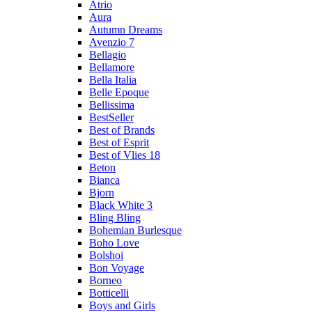
Atrio
Aura
Autumn Dreams
Avenzio 7
Bellagio
Bellamore
Bella Italia
Belle Epoque
Bellissima
BestSeller
Best of Brands
Best of Esprit
Best of Vlies 18
Beton
Bianca
Bjorn
Black White 3
Bling Bling
Bohemian Burlesque
Boho Love
Bolshoi
Bon Voyage
Borneo
Botticelli
Boys and Girls