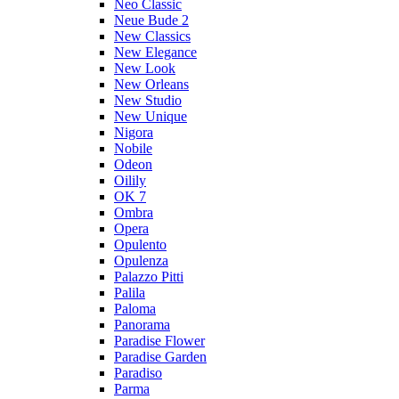
Neo Classic
Neue Bude 2
New Classics
New Elegance
New Look
New Orleans
New Studio
New Unique
Nigora
Nobile
Odeon
Oilily
OK 7
Ombra
Opera
Opulento
Opulenza
Palazzo Pitti
Palila
Paloma
Panorama
Paradise Flower
Paradise Garden
Paradiso
Parma