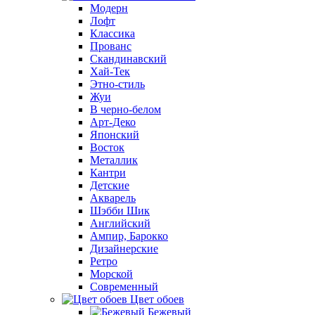
Модерн
Лофт
Классика
Прованс
Скандинавский
Хай-Тек
Этно-стиль
Жуи
В черно-белом
Арт-Деко
Японский
Восток
Металлик
Кантри
Детские
Акварель
Шэбби Шик
Английский
Ампир, Барокко
Дизайнерские
Ретро
Морской
Современный
Цвет обоев
Бежевый