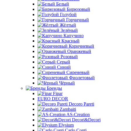
Белый
Бирюзовый
Голубой
Горчичный
Жёлтый
Зелёный
Капучино
Красный
Коричневый
Оранжевый
Розовый
Серый
Синий
Сиреневый
Фиолетовый
Чёрный
Бренды
Fipar
EURO DECOR
Decoro Pareti
Zambaiti
AS-Creation
Decori&Decori
Elysium
Carlo Conti