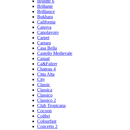
Brigitte 6
Brillante
Brilliance
Bukhara
California
Canova
Capolavoro
Carpet
Carrara
Casa Bella
Castello Medievale
Casual
Ca&Falzer
Chateau 4
Citta Alta
City
Classic
Classica
Classico
Classico 2
Club Tropicana
Cocoon
Colibri
Colourfast
Concerto 2