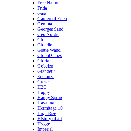
Free Nature
Frida
Gaia
Garden of Eden
Gemma
Georges Sand
Geo Nordic
Gioia
Gioiello
Glatte Wand
Global Cities
Gloria
Gobelen
Grandeur
Speranza
Graze
H2O
Happy
Happy Spring
Havanna
Hermitage 10
High Rise
History of art
Hygge
Imperial