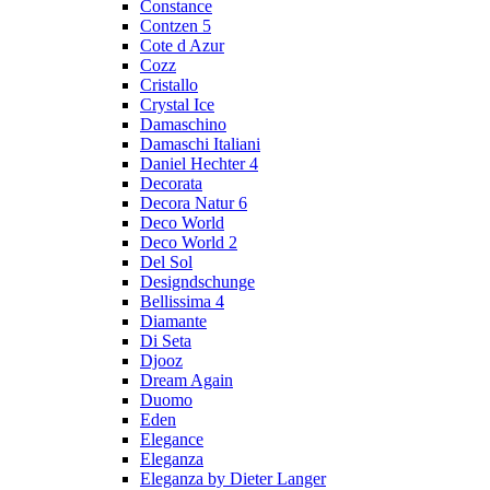
Constance
Contzen 5
Cote d Azur
Cozz
Cristallo
Crystal Ice
Damaschino
Damaschi Italiani
Daniel Hechter 4
Decorata
Decora Natur 6
Deco World
Deco World 2
Del Sol
Designdschunge
Bellissima 4
Diamante
Di Seta
Djooz
Dream Again
Duomo
Eden
Elegance
Eleganza
Eleganza by Dieter Langer