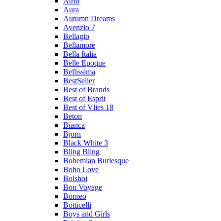
Atrio
Aura
Autumn Dreams
Avenzio 7
Bellagio
Bellamore
Bella Italia
Belle Epoque
Bellissima
BestSeller
Best of Brands
Best of Esprit
Best of Vlies 18
Beton
Bianca
Bjorn
Black White 3
Bling Bling
Bohemian Burlesque
Boho Love
Bolshoi
Bon Voyage
Borneo
Botticelli
Boys and Girls