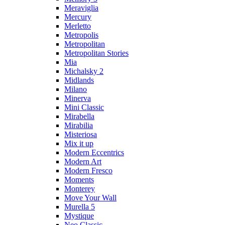
Meraviglia
Mercury
Merletto
Metropolis
Metropolitan
Metropolitan Stories
Mia
Michalsky 2
Midlands
Milano
Minerva
Mini Classic
Mirabella
Mirabilia
Misteriosa
Mix it up
Modern Eccentrics
Modern Art
Modern Fresco
Moments
Monterey
Move Your Wall
Murella 5
Mystique
Neo Classic