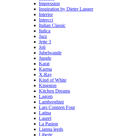
Impression
Inspiration by Dieter Langer
Interior
Intrecci
Italian Classic
Italica
Jazz
Jette 3
Joli
Jubelwande
Jungle
Karat
Karma
Х-Ray
Kind of White
Kingston
Kitchen Dreams
Lagom
Lamborghini
Lars Contzen Four
Latina
Laurel
La Pasion
Lianna leeds
Liberte