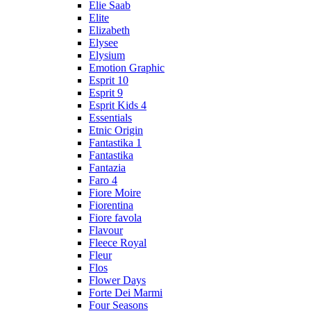
Elie Saab
Elite
Elizabeth
Elysee
Elysium
Emotion Graphic
Esprit 10
Esprit 9
Esprit Kids 4
Essentials
Etnic Origin
Fantastika 1
Fantastika
Fantazia
Faro 4
Fiore Moire
Fiorentina
Fiore favola
Flavour
Fleece Royal
Fleur
Flos
Flower Days
Forte Dei Marmi
Four Seasons