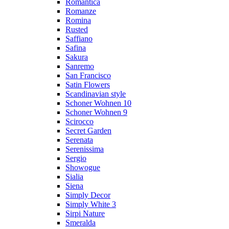
Romantica
Romanze
Romina
Rusted
Saffiano
Safina
Sakura
Sanremo
San Francisco
Satin Flowers
Scandinavian style
Schoner Wohnen 10
Schoner Wohnen 9
Scirocco
Secret Garden
Serenata
Serenissima
Sergio
Showogue
Sialia
Siena
Simply Decor
Simply White 3
Sirpi Nature
Smeralda