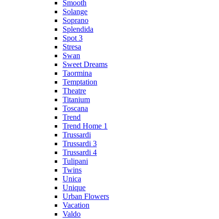
Smooth
Solange
Soprano
Splendida
Spot 3
Stresa
Swan
Sweet Dreams
Taormina
Temptation
Theatre
Titanium
Toscana
Trend
Trend Home 1
Trussardi
Trussardi 3
Trussardi 4
Tulipani
Twins
Unica
Unique
Urban Flowers
Vacation
Valdo