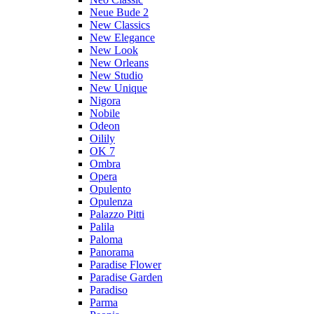
Neue Bude 2
New Classics
New Elegance
New Look
New Orleans
New Studio
New Unique
Nigora
Nobile
Odeon
Oilily
OK 7
Ombra
Opera
Opulento
Opulenza
Palazzo Pitti
Palila
Paloma
Panorama
Paradise Flower
Paradise Garden
Paradiso
Parma