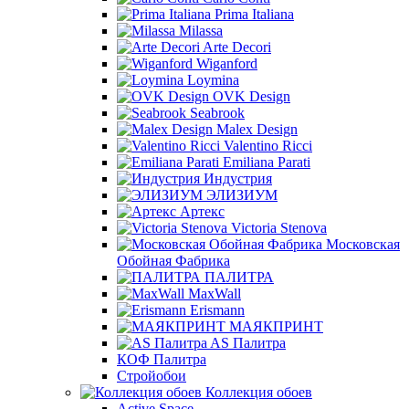
Prima Italiana
Milassa
Arte Decori
Wiganford
Loymina
OVK Design
Seabrook
Malex Design
Valentino Ricci
Emiliana Parati
Индустрия
ЭЛИЗИУМ
Артекс
Victoria Stenova
Московская
Обойная Фабрика
ПАЛИТРА
MaxWall
Erismann
МАЯКПРИНТ
AS Палитра
КОФ Палитра
Стройобои
Коллекция обоев
Active Space