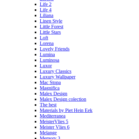
Life 2
Life 4
Liliana
Linen Style
Little Forest
Little Stars
Loft
Lorena
Lovely Friends
Lumina
Luminosa
Luxor
Luxury Classics
Luxury Wallpaper
Mac Stopa
Magnifica
Malex Design
Malex Design colection
The best
Materials by Piet Hein Eek
Mediterranea
MeisterVlies 5
Meister Vlies 6
Melange
Memory 3