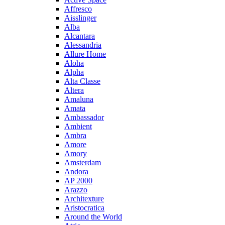
Affresco
Aisslinger
Alba
Alcantara
Alessandria
Allure Home
Aloha
Alpha
Alta Classe
Altera
Amaluna
Amata
Ambassador
Ambient
Ambra
Amore
Amory
Amsterdam
Andora
AP 2000
Arazzo
Architexture
Aristocratica
Around the World