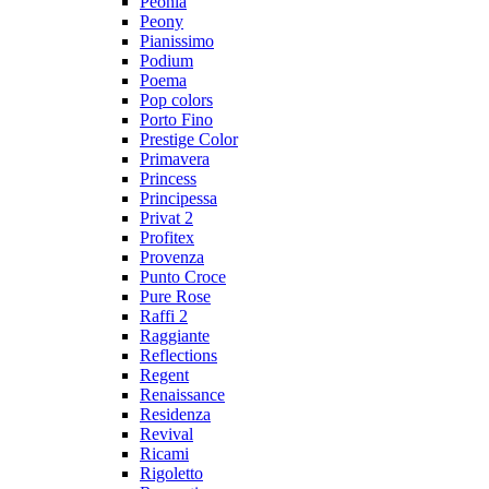
Peonia
Peony
Pianissimo
Podium
Poema
Pop colors
Porto Fino
Prestige Color
Primavera
Princess
Principessa
Privat 2
Profitex
Provenza
Punto Croce
Pure Rose
Raffi 2
Raggiante
Reflections
Regent
Renaissance
Residenza
Revival
Ricami
Rigoletto