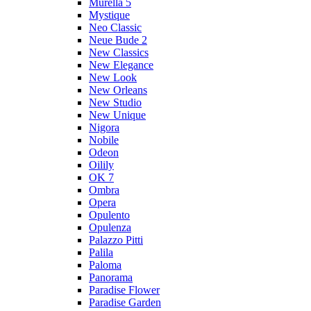
Murella 5
Mystique
Neo Classic
Neue Bude 2
New Classics
New Elegance
New Look
New Orleans
New Studio
New Unique
Nigora
Nobile
Odeon
Oilily
OK 7
Ombra
Opera
Opulento
Opulenza
Palazzo Pitti
Palila
Paloma
Panorama
Paradise Flower
Paradise Garden