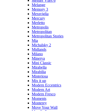
Meister Vlies 6
Melange
Memory 3
Meraviglia
Mercury
Merletto
Metropolis
Metropolitan
Metropolitan Stories
Mia
Michalsky 2
Midlands
Milano
Minerva
Mini Classic
Mirabella
Mirabilia
Misteriosa
Mix it up
Modern Eccentrics
Modern Art
Modern Fresco
Moments
Monterey
Move Your Wall