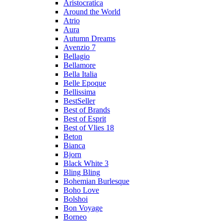
Aristocratica
Around the World
Atrio
Aura
Autumn Dreams
Avenzio 7
Bellagio
Bellamore
Bella Italia
Belle Epoque
Bellissima
BestSeller
Best of Brands
Best of Esprit
Best of Vlies 18
Beton
Bianca
Bjorn
Black White 3
Bling Bling
Bohemian Burlesque
Boho Love
Bolshoi
Bon Voyage
Borneo