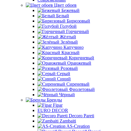
Цвет обоев
Бежевый
Белый
Бирюзовый
Голубой
Горчичный
Жёлтый
Зелёный
Капучино
Красный
Коричневый
Оранжевый
Розовый
Серый
Синий
Сиреневый
Фиолетовый
Чёрный
Бренды
Fipar
EURO DECOR
Decoro Pareti
Zambaiti
AS-Creation