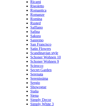
Ricami
Rigoletto
Romantica
Romanze
Romina
Rusted
Saffiano
Safina
Sakura
Sanremo
San Francisco
Satin Flowers
Scandinavian style
Schoner Wohnen 10
Schoner Wohnen 9
Scirocco
Secret Garden
Serenata
Serenissima
Sergio
Showogue
Sialia
Siena
Simply Decor
Simply White 3