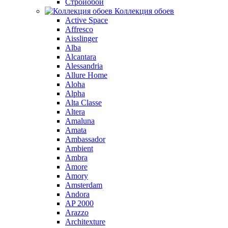
Стройобои
Коллекция обоев
Active Space
Affresco
Aisslinger
Alba
Alcantara
Alessandria
Allure Home
Aloha
Alpha
Alta Classe
Altera
Amaluna
Amata
Ambassador
Ambient
Ambra
Amore
Amory
Amsterdam
Andora
AP 2000
Arazzo
Architexture