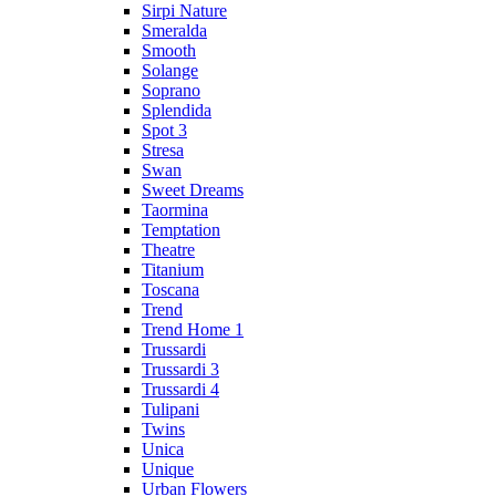
Sirpi Nature
Smeralda
Smooth
Solange
Soprano
Splendida
Spot 3
Stresa
Swan
Sweet Dreams
Taormina
Temptation
Theatre
Titanium
Toscana
Trend
Trend Home 1
Trussardi
Trussardi 3
Trussardi 4
Tulipani
Twins
Unica
Unique
Urban Flowers