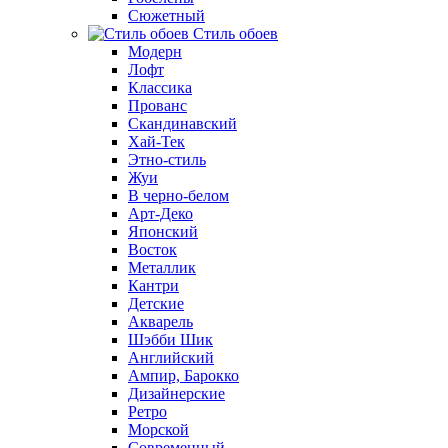
Сюжетный
Стиль обоев
Модерн
Лофт
Классика
Прованс
Скандинавский
Хай-Тек
Этно-стиль
Жуи
В черно-белом
Арт-Деко
Японский
Восток
Металлик
Кантри
Детские
Акварель
Шэбби Шик
Английский
Ампир, Барокко
Дизайнерские
Ретро
Морской
Современный