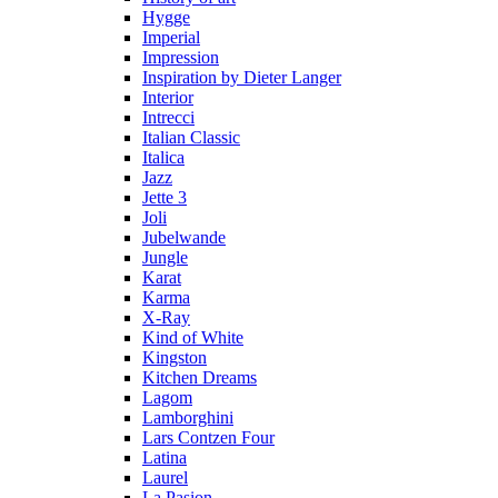
Hygge
Imperial
Impression
Inspiration by Dieter Langer
Interior
Intrecci
Italian Classic
Italica
Jazz
Jette 3
Joli
Jubelwande
Jungle
Karat
Karma
Х-Ray
Kind of White
Kingston
Kitchen Dreams
Lagom
Lamborghini
Lars Contzen Four
Latina
Laurel
La Pasion