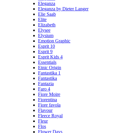
Eleganza
Eleganza by Dieter Langer
Elie Saab
Elite
Elizabeth
Elysee
Elysium
Emotion Graphic
Esprit 10
Esprit 9
Esprit Kids 4
Essentials
Etnic Origin
Fantastika 1
Fantastika
Fantazia
Faro 4
Fiore Moire
Fiorentina
Fiore favola
Flavour
Fleece Royal
Fleur
Flos
Flower Days