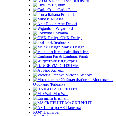
Decori&Decori
Elysium
Carlo Conti
Prima Italiana
Milassa
Arte Decori
Wiganford
Loymina
OVK Design
Seabrook
Malex Design
Valentino Ricci
Emiliana Parati
Индустрия
ЭЛИЗИУМ
Артекс
Victoria Stenova
Московская
Обойная Фабрика
ПАЛИТРА
MaxWall
Erismann
МАЯКПРИНТ
AS Палитра
КОФ Палитра