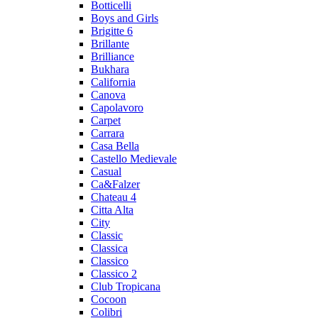
Botticelli
Boys and Girls
Brigitte 6
Brillante
Brilliance
Bukhara
California
Canova
Capolavoro
Carpet
Carrara
Casa Bella
Castello Medievale
Casual
Ca&Falzer
Chateau 4
Citta Alta
City
Classic
Classica
Classico
Classico 2
Club Tropicana
Cocoon
Colibri