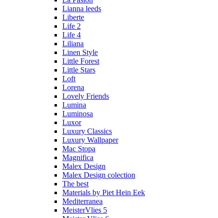
Lianna leeds
Liberte
Life 2
Life 4
Liliana
Linen Style
Little Forest
Little Stars
Loft
Lorena
Lovely Friends
Lumina
Luminosa
Luxor
Luxury Classics
Luxury Wallpaper
Mac Stopa
Magnifica
Malex Design
Malex Design colection
The best
Materials by Piet Hein Eek
Mediterranea
MeisterVlies 5