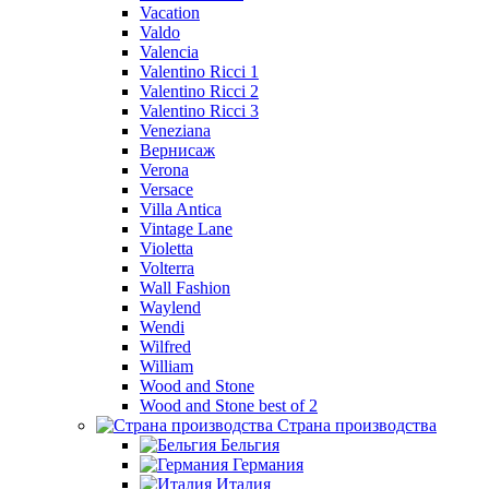
Vacation
Valdo
Valencia
Valentino Ricci 1
Valentino Ricci 2
Valentino Ricci 3
Veneziana
Вернисаж
Verona
Versace
Villa Antica
Vintage Lane
Violetta
Volterra
Wall Fashion
Waylend
Wendi
Wilfred
William
Wood and Stone
Wood and Stone best of 2
Страна производства
Бельгия
Германия
Италия