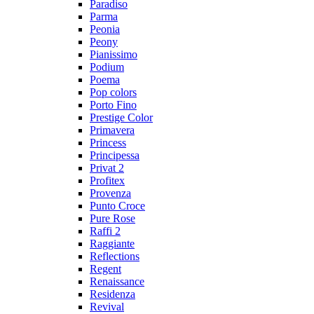
Paradiso
Parma
Peonia
Peony
Pianissimo
Podium
Poema
Pop colors
Porto Fino
Prestige Color
Primavera
Princess
Principessa
Privat 2
Profitex
Provenza
Punto Croce
Pure Rose
Raffi 2
Raggiante
Reflections
Regent
Renaissance
Residenza
Revival