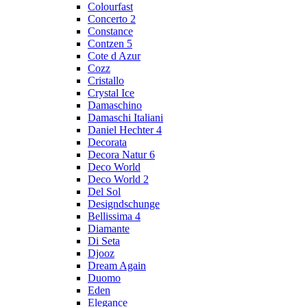
Colourfast
Concerto 2
Constance
Contzen 5
Cote d Azur
Cozz
Cristallo
Crystal Ice
Damaschino
Damaschi Italiani
Daniel Hechter 4
Decorata
Decora Natur 6
Deco World
Deco World 2
Del Sol
Designdschunge
Bellissima 4
Diamante
Di Seta
Djooz
Dream Again
Duomo
Eden
Elegance