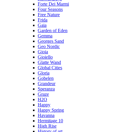
Forte Dei Marmi
Four Seasons
Free Nature
Frida
Gaia
Garden of Eden
Gemma
Georges Sand
Geo Nordic
Gioia
Gioiello
Glatte Wand
Global Cities
Gloria
Gobelen
Grandeur
Speranza
Graze
H2O
Happy
Happy Spring
Havanna
Hermitage 10
High Rise
History of art