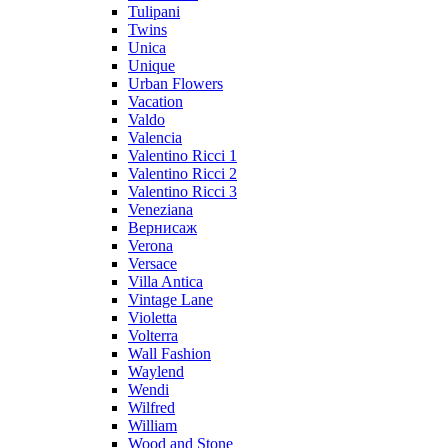
Tulipani
Twins
Unica
Unique
Urban Flowers
Vacation
Valdo
Valencia
Valentino Ricci 1
Valentino Ricci 2
Valentino Ricci 3
Veneziana
Вернисаж
Verona
Versace
Villa Antica
Vintage Lane
Violetta
Volterra
Wall Fashion
Waylend
Wendi
Wilfred
William
Wood and Stone