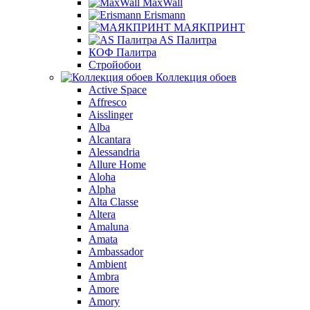
MaxWall
Erismann
МАЯКПРИНТ
AS Палитра
КОФ Палитра
Стройобои
Коллекция обоев
Active Space
Affresco
Aisslinger
Alba
Alcantara
Alessandria
Allure Home
Aloha
Alpha
Alta Classe
Altera
Amaluna
Amata
Ambassador
Ambient
Ambra
Amore
Amory