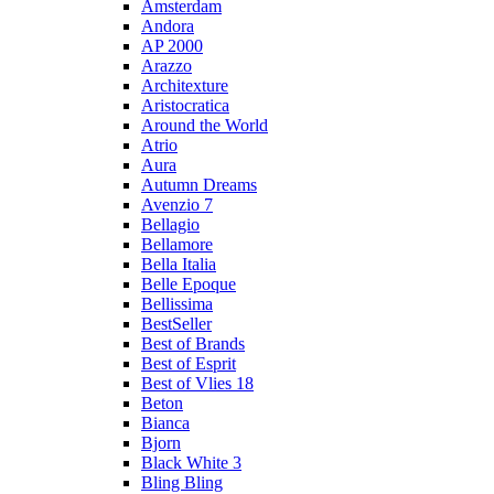
Amsterdam
Andora
AP 2000
Arazzo
Architexture
Aristocratica
Around the World
Atrio
Aura
Autumn Dreams
Avenzio 7
Bellagio
Bellamore
Bella Italia
Belle Epoque
Bellissima
BestSeller
Best of Brands
Best of Esprit
Best of Vlies 18
Beton
Bianca
Bjorn
Black White 3
Bling Bling