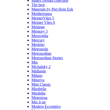
Malex Design colection
The best
Materials by Piet Hein Eek
Mediterranea
MeisterVlies 5
Meister Vlies 6
Melange
Memory 3
Meraviglia
Mercury
Merletto
Metropolis
Metropolitan
Metropolitan Stories
Mia
Michalsky 2
Midlands
Milano
Minerva
Mini Classic
Mirabella
Mirabilia
Misteriosa
Mix it up
Modern Eccentrics