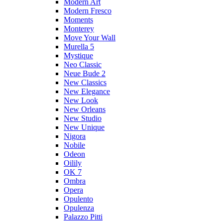
Modern Art
Modern Fresco
Moments
Monterey
Move Your Wall
Murella 5
Mystique
Neo Classic
Neue Bude 2
New Classics
New Elegance
New Look
New Orleans
New Studio
New Unique
Nigora
Nobile
Odeon
Oilily
OK 7
Ombra
Opera
Opulento
Opulenza
Palazzo Pitti