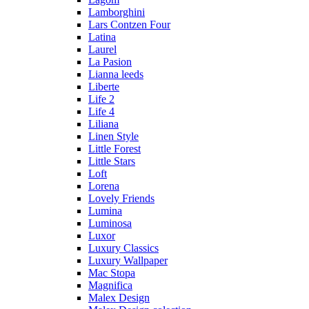
Lamborghini
Lars Contzen Four
Latina
Laurel
La Pasion
Lianna leeds
Liberte
Life 2
Life 4
Liliana
Linen Style
Little Forest
Little Stars
Loft
Lorena
Lovely Friends
Lumina
Luminosa
Luxor
Luxury Classics
Luxury Wallpaper
Mac Stopa
Magnifica
Malex Design