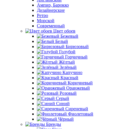
Ампир, Барокко
Дизайнерские
Ретро
Морской
Современный
Цвет обоев
Бежевый
Белый
Бирюзовый
Голубой
Горчичный
Жёлтый
Зелёный
Капучино
Красный
Коричневый
Оранжевый
Розовый
Серый
Синий
Сиреневый
Фиолетовый
Чёрный
Бренды