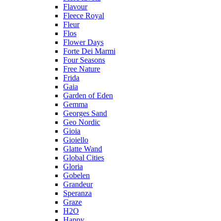
Flavour
Fleece Royal
Fleur
Flos
Flower Days
Forte Dei Marmi
Four Seasons
Free Nature
Frida
Gaia
Garden of Eden
Gemma
Georges Sand
Geo Nordic
Gioia
Gioiello
Glatte Wand
Global Cities
Gloria
Gobelen
Grandeur
Speranza
Graze
H2O
Happy