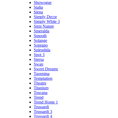
Showogue
Sialia
Siena
Simply Decor
Simply White 3
Sirpi Nature
Smeralda
Smooth
Solange
Soprano
Splendida
Spot 3
Stresa
Swan
Sweet Dreams
Taormina
Temptation
Theatre
Titanium
Toscana
Trend
Trend Home 1
Trussardi
Trussardi 3
Trussardi 4