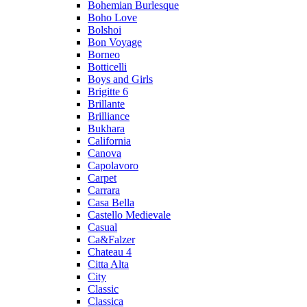
Bohemian Burlesque
Boho Love
Bolshoi
Bon Voyage
Borneo
Botticelli
Boys and Girls
Brigitte 6
Brillante
Brilliance
Bukhara
California
Canova
Capolavoro
Carpet
Carrara
Casa Bella
Castello Medievale
Casual
Ca&Falzer
Chateau 4
Citta Alta
City
Classic
Classica