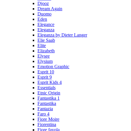
Djooz
Dream Again
Duomo
Eden
Elegance
Eleganza
Eleganza by Dieter Langer
Elie Saab
Elite
Elizabeth
Elysee
Elysium
Emotion Graphic
Esprit 10
Esprit 9
Esprit Kids 4
Essentials
Etnic Origin
Fantastika 1
Fantastika
Fantazia
Faro 4
Fiore Moire
Fiorentina
Fiore favola