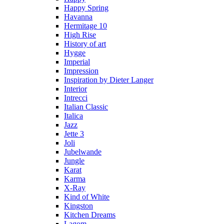
Happy Spring
Havanna
Hermitage 10
High Rise
History of art
Hygge
Imperial
Impression
Inspiration by Dieter Langer
Interior
Intrecci
Italian Classic
Italica
Jazz
Jette 3
Joli
Jubelwande
Jungle
Karat
Karma
Х-Ray
Kind of White
Kingston
Kitchen Dreams
Lagom