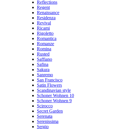
Reflections
Regent
Renaissance
Residenza
Revival
Ricami
Rigoletto
Romantica
Romanze
Romina
Rusted
Saffiano
Safina
Sakura
Sanremo
San Francisco
Satin Flowers
Scandinavian style
Schoner Wohnen 10
Schoner Wohnen 9
Scirocco
Secret Garden
Serenata
Serenissima
Sergio