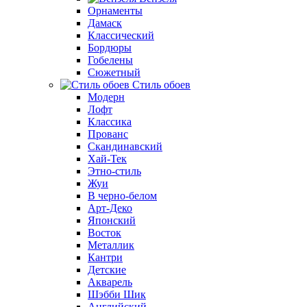
Орнаменты
Дамаск
Классический
Бордюры
Гобелены
Сюжетный
Стиль обоев
Модерн
Лофт
Классика
Прованс
Скандинавский
Хай-Тек
Этно-стиль
Жуи
В черно-белом
Арт-Деко
Японский
Восток
Металлик
Кантри
Детские
Акварель
Шэбби Шик
Английский