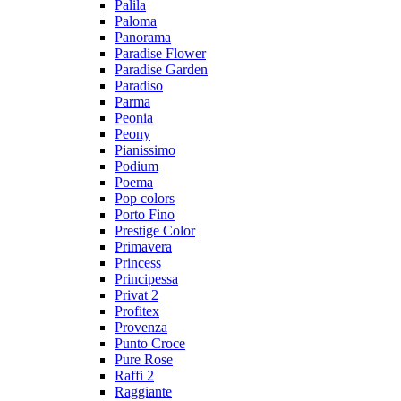
Palila
Paloma
Panorama
Paradise Flower
Paradise Garden
Paradiso
Parma
Peonia
Peony
Pianissimo
Podium
Poema
Pop colors
Porto Fino
Prestige Color
Primavera
Princess
Principessa
Privat 2
Profitex
Provenza
Punto Croce
Pure Rose
Raffi 2
Raggiante