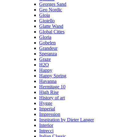
Georges Sand
Geo Nordic
Gioia
Gioiello
Glatte Wand
Global Cities
Gloria
Gobelen
Grandeur
Speranza
Graze
H2O
Happy
Happy Spring
Havanna
Hermitage 10
High Rise
History of art
Hygge
Imperial
Impression
Inspiration by Dieter Langer
Interior
Intrecci
Italian Classic