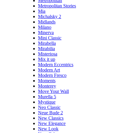
Metropolitan
Metropolitan Stories
Mia
Michalsky 2
Midlands
Milano
Minerva
Mini Classic
Mirabella
Mirabilia
Misteriosa
Mix it up
Modern Eccentrics
Modern Art
Modern Fresco
Moments
Monterey
Move Your Wall
Murella 5
Mystique
Neo Classic
Neue Bude 2
New Classics
New Elegance
New Look