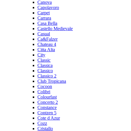
Canova
Capolavoro
Carpet
Carrara
Casa Bella
Castello Medievale
Casual
Ca&Falzer
Chateau 4
Citta Alta
City
Classic
Classica
Classico
Classico 2
Club Tropicana
Cocoon
Colibri
Colourfast
Concerto 2
Constance
Contzen 5
Cote d Azur
Cozz
Cristallo