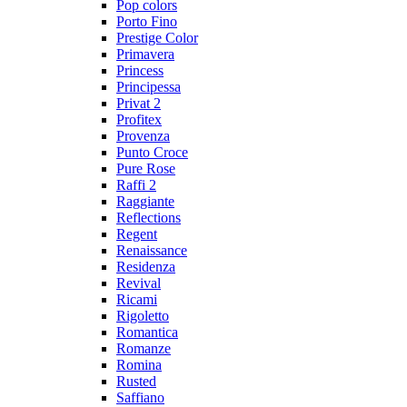
Pop colors
Porto Fino
Prestige Color
Primavera
Princess
Principessa
Privat 2
Profitex
Provenza
Punto Croce
Pure Rose
Raffi 2
Raggiante
Reflections
Regent
Renaissance
Residenza
Revival
Ricami
Rigoletto
Romantica
Romanze
Romina
Rusted
Saffiano