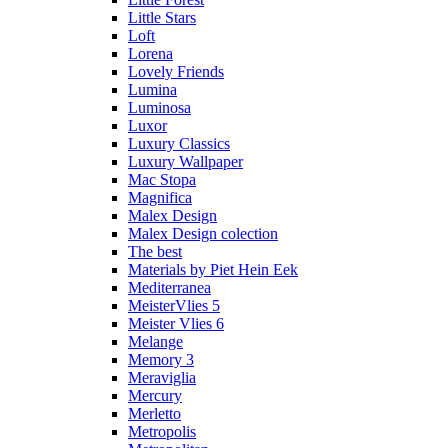
Little Stars
Loft
Lorena
Lovely Friends
Lumina
Luminosa
Luxor
Luxury Classics
Luxury Wallpaper
Mac Stopa
Magnifica
Malex Design
Malex Design colection
The best
Materials by Piet Hein Eek
Mediterranea
MeisterVlies 5
Meister Vlies 6
Melange
Memory 3
Meraviglia
Mercury
Merletto
Metropolis