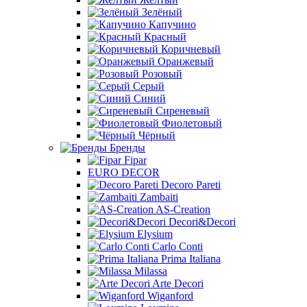
Зелёный
Капучино
Красный
Коричневый
Оранжевый
Розовый
Серый
Синий
Сиреневый
Фиолетовый
Чёрный
Бренды
Fipar
EURO DECOR
Decoro Pareti
Zambaiti
AS-Creation
Decori&Decori
Elysium
Carlo Conti
Prima Italiana
Milassa
Arte Decori
Wiganford