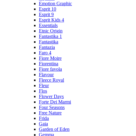
Emotion Graphic
Esprit 10
Esprit 9
Esprit Kids 4
Essentials
Etnic Origin
Fantastika 1
Fantastika
Fantazia
Faro 4
Fiore Moire
Fiorentina
Fiore favola
Flavour
Fleece Royal
Fleur
Flos
Flower Days
Forte Dei Marmi
Four Seasons
Free Nature
Frida
Gaia
Garden of Eden
Gemma