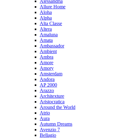
Alessandria
Allure Home
Aloha
Alpha
Alta Classe
Altera
Amaluna
Amata
Ambassador
Ambient
Ambra
Amore
Amory
Amsterdam
Andora
AP 2000
Arazzo
Architexture
Aristocratica
Around the World
Atrio
Aura
Autumn Dreams
Avenzio 7
Bellagio