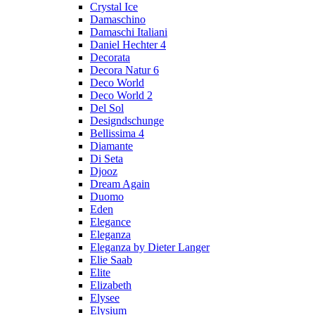
Crystal Ice
Damaschino
Damaschi Italiani
Daniel Hechter 4
Decorata
Decora Natur 6
Deco World
Deco World 2
Del Sol
Designdschunge
Bellissima 4
Diamante
Di Seta
Djooz
Dream Again
Duomo
Eden
Elegance
Eleganza
Eleganza by Dieter Langer
Elie Saab
Elite
Elizabeth
Elysee
Elysium