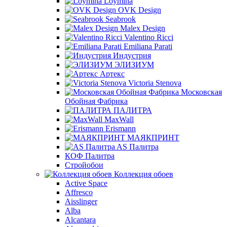
Loymina
OVK Design
Seabrook
Malex Design
Valentino Ricci
Emiliana Parati
Индустрия
ЭЛИЗИУМ
Артекс
Victoria Stenova
Московская
Обойная Фабрика
ПАЛИТРА
MaxWall
Erismann
МАЯКПРИНТ
AS Палитра
КОФ Палитра
Стройобои
Коллекция обоев
Active Space
Affresco
Aisslinger
Alba
Alcantara