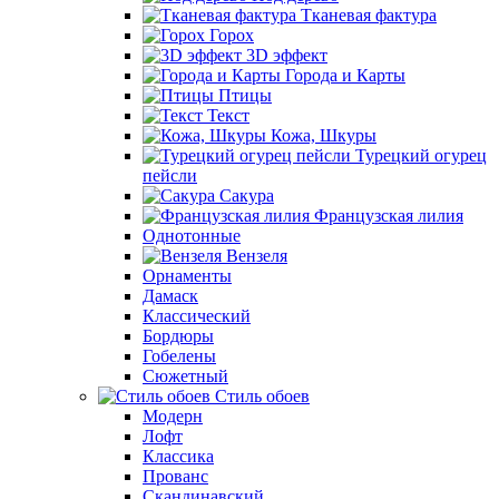
Тканевая фактура
Горох
3D эффект
Города и Карты
Птицы
Текст
Кожа, Шкуры
Турецкий огурец
пейсли
Сакура
Французская лилия
Однотонные
Вензеля
Орнаменты
Дамаск
Классический
Бордюры
Гобелены
Сюжетный
Стиль обоев
Модерн
Лофт
Классика
Прованс
Скандинавский