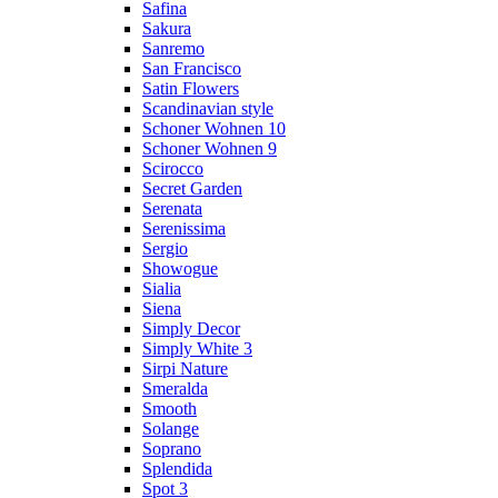
Safina
Sakura
Sanremo
San Francisco
Satin Flowers
Scandinavian style
Schoner Wohnen 10
Schoner Wohnen 9
Scirocco
Secret Garden
Serenata
Serenissima
Sergio
Showogue
Sialia
Siena
Simply Decor
Simply White 3
Sirpi Nature
Smeralda
Smooth
Solange
Soprano
Splendida
Spot 3