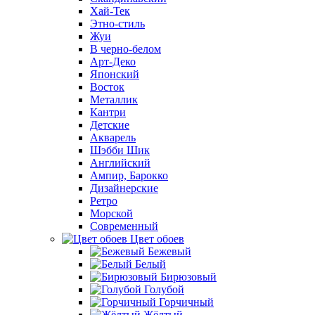
Хай-Тек
Этно-стиль
Жуи
В черно-белом
Арт-Деко
Японский
Восток
Металлик
Кантри
Детские
Акварель
Шэбби Шик
Английский
Ампир, Барокко
Дизайнерские
Ретро
Морской
Современный
Цвет обоев
Бежевый
Белый
Бирюзовый
Голубой
Горчичный
Жёлтый