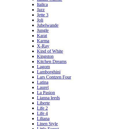
Italica
Jazz
Jette 3
Joli
Jubelwande
Jungle
Karat
Karma
Х-Ray
Kind of White
Kingston
Kitchen Dreams
Lagom
Lamborghini
Lars Contzen Four
Latina
Laurel
La Pasion
Lianna leeds
Liberte
Life 2
Life 4
Liliana
Linen Style
Little Forest