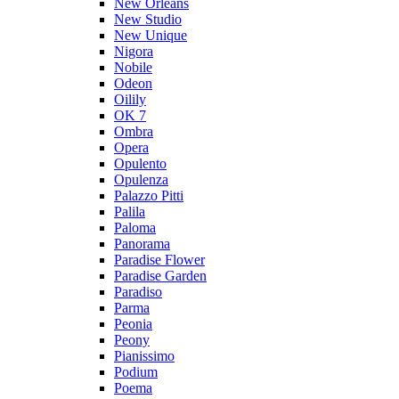
New Orleans
New Studio
New Unique
Nigora
Nobile
Odeon
Oilily
OK 7
Ombra
Opera
Opulento
Opulenza
Palazzo Pitti
Palila
Paloma
Panorama
Paradise Flower
Paradise Garden
Paradiso
Parma
Peonia
Peony
Pianissimo
Podium
Poema