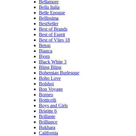
Bellamore
Bella Italia
Belle Epoque
Bellissima
BestSeller
Best of Brands
Best of Esprit
Best of Vlies 18
Beton
Bianca
Bjorn
Black White 3
Bling Bling
Bohemian Burlesque
Boho Love
Bolshoi
Bon Voyage
Borneo
Botticelli
Boys and Girls
Brigitte 6
Brillante
Brilliance
Bukhara
California