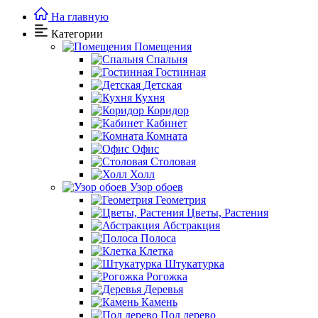
На главную
Категории
Помещения
Спальня
Гостинная
Детская
Кухня
Коридор
Кабинет
Комната
Офис
Столовая
Холл
Узор обоев
Геометрия
Цветы, Растения
Абстракция
Полоса
Клетка
Штукатурка
Рогожка
Деревья
Камень
Под дерево