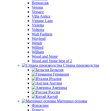
Вернисаж
Verona
Versace
Villa Antica
Vintage Lane
Violetta
Volterra
Wall Fashion
Waylend
Wendi
Wilfred
William
Wood and Stone
Wood and Stone best of 2
Страна производства
Бельгия
Германия
Италия
Англия
Америка
Россия
Китай
Материал основы
Флизелин
Бумага