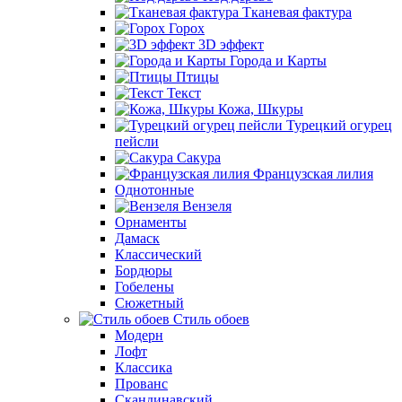
Тканевая фактура
Горох
3D эффект
Города и Карты
Птицы
Текст
Кожа, Шкуры
Турецкий огурец
пейсли
Сакура
Французская лилия
Однотонные
Вензеля
Орнаменты
Дамаск
Классический
Бордюры
Гобелены
Сюжетный
Стиль обоев
Модерн
Лофт
Классика
Прованс
Скандинавский