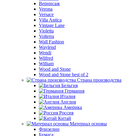
Вернисаж
Verona
Versace
Villa Antica
Vintage Lane
Violetta
Volterra
Wall Fashion
Waylend
Wendi
Wilfred
William
Wood and Stone
Wood and Stone best of 2
Страна производства
Бельгия
Германия
Италия
Англия
Америка
Россия
Китай
Материал основы
Флизелин
Бумага