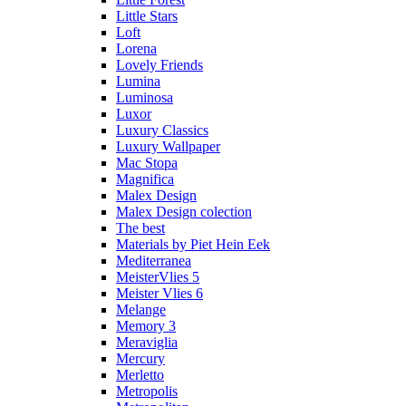
Little Stars
Loft
Lorena
Lovely Friends
Lumina
Luminosa
Luxor
Luxury Classics
Luxury Wallpaper
Mac Stopa
Magnifica
Malex Design
Malex Design colection
The best
Materials by Piet Hein Eek
Mediterranea
MeisterVlies 5
Meister Vlies 6
Melange
Memory 3
Meraviglia
Mercury
Merletto
Metropolis