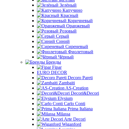
Зелёный
Капучино
Красный
Коричневый
Оранжевый
Розовый
Серый
Синий
Сиреневый
Фиолетовый
Чёрный
Бренды
Fipar
EURO DECOR
Decoro Pareti
Zambaiti
AS-Creation
Decori&Decori
Elysium
Carlo Conti
Prima Italiana
Milassa
Arte Decori
Wiganford