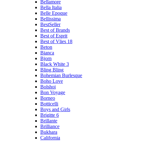
Bellamore
Bella Italia
Belle Epoque
Bellissima
BestSeller
Best of Brands
Best of Esprit
Best of Vlies 18
Beton
Bianca
Bjorn
Black White 3
Bling Bling
Bohemian Burlesque
Boho Love
Bolshoi
Bon Voyage
Borneo
Botticelli
Boys and Girls
Brigitte 6
Brillante
Brilliance
Bukhara
California