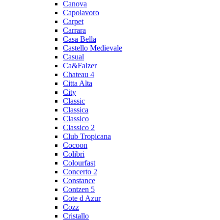
Canova
Capolavoro
Carpet
Carrara
Casa Bella
Castello Medievale
Casual
Ca&Falzer
Chateau 4
Citta Alta
City
Classic
Classica
Classico
Classico 2
Club Tropicana
Cocoon
Colibri
Colourfast
Concerto 2
Constance
Contzen 5
Cote d Azur
Cozz
Cristallo