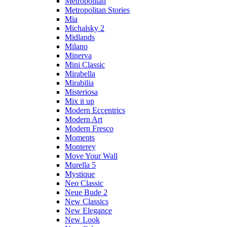
Metropolitan
Metropolitan Stories
Mia
Michalsky 2
Midlands
Milano
Minerva
Mini Classic
Mirabella
Mirabilia
Misteriosa
Mix it up
Modern Eccentrics
Modern Art
Modern Fresco
Moments
Monterey
Move Your Wall
Murella 5
Mystique
Neo Classic
Neue Bude 2
New Classics
New Elegance
New Look