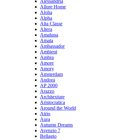
Alessandria
Allure Home
Aloha
Alpha
Alta Classe
Altera
Amaluna
Amata
Ambassador
Ambient
Ambra
Amore
Amory
Amsterdam
Andora
AP 2000
Arazzo
Architexture
Aristocratica
Around the World
Atrio
Aura
Autumn Dreams
Avenzio 7
Bellagio