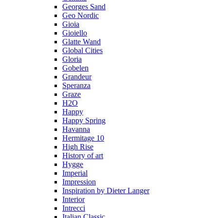
Georges Sand
Geo Nordic
Gioia
Gioiello
Glatte Wand
Global Cities
Gloria
Gobelen
Grandeur
Speranza
Graze
H2O
Happy
Happy Spring
Havanna
Hermitage 10
High Rise
History of art
Hygge
Imperial
Impression
Inspiration by Dieter Langer
Interior
Intrecci
Italian Classic