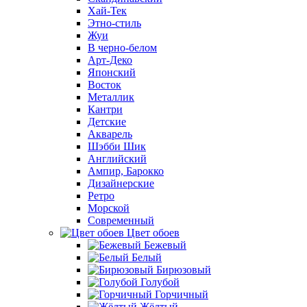
Хай-Тек
Этно-стиль
Жуи
В черно-белом
Арт-Деко
Японский
Восток
Металлик
Кантри
Детские
Акварель
Шэбби Шик
Английский
Ампир, Барокко
Дизайнерские
Ретро
Морской
Современный
Цвет обоев
Бежевый
Белый
Бирюзовый
Голубой
Горчичный
Жёлтый