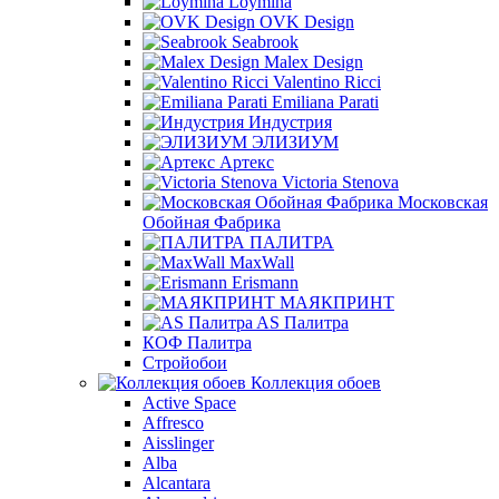
Loymina
OVK Design
Seabrook
Malex Design
Valentino Ricci
Emiliana Parati
Индустрия
ЭЛИЗИУМ
Артекс
Victoria Stenova
Московская
Обойная Фабрика
ПАЛИТРА
MaxWall
Erismann
МАЯКПРИНТ
AS Палитра
КОФ Палитра
Стройобои
Коллекция обоев
Active Space
Affresco
Aisslinger
Alba
Alcantara