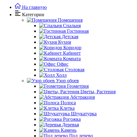
На главную
Категории
Помещения
Спальня
Гостинная
Детская
Кухня
Коридор
Кабинет
Комната
Офис
Столовая
Холл
Узор обоев
Геометрия
Цветы, Растения
Абстракция
Полоса
Клетка
Штукатурка
Рогожка
Деревья
Камень
Под дерево