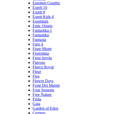
Emotion Graphic
Esprit 10
Esprit 9
Esprit Kids 4
Essentials
Etnic Origin
Fantastika 1
Fantastika
Fantazia
Faro 4
Fiore Moire
Fiorentina
Fiore favola
Flavour
Fleece Royal
Fleur
Flos
Flower Days
Forte Dei Marmi
Four Seasons
Free Nature
Frida
Gaia
Garden of Eden
Gemma