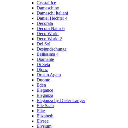
Crystal Ice
Damaschino
Damaschi Italiani
Daniel Hechter 4
Decorata
Decora Natur 6
Deco World
Deco World 2
Del Sol
Designdschunge
Bellissima 4
Diamante
Di Seta
Djooz
Dream Again
Duomo
Eden
Elegance
Eleganza
Eleganza by Dieter Langer
Elie Saab
Elite
Elizabeth
Elysee
Elysium