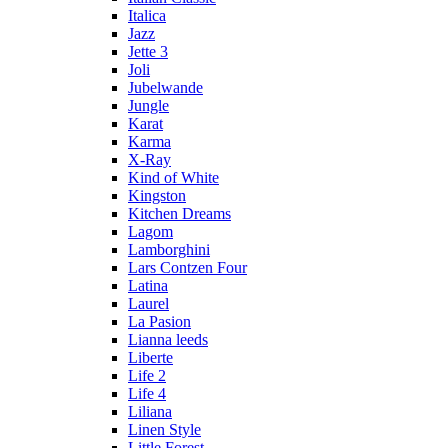
Italica
Jazz
Jette 3
Joli
Jubelwande
Jungle
Karat
Karma
Х-Ray
Kind of White
Kingston
Kitchen Dreams
Lagom
Lamborghini
Lars Contzen Four
Latina
Laurel
La Pasion
Lianna leeds
Liberte
Life 2
Life 4
Liliana
Linen Style
Little Forest