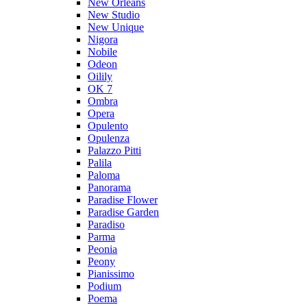
New Orleans
New Studio
New Unique
Nigora
Nobile
Odeon
Oilily
OK 7
Ombra
Opera
Opulento
Opulenza
Palazzo Pitti
Palila
Paloma
Panorama
Paradise Flower
Paradise Garden
Paradiso
Parma
Peonia
Peony
Pianissimo
Podium
Poema