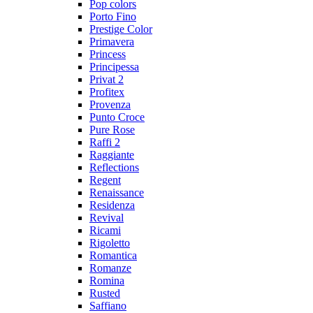
Pop colors
Porto Fino
Prestige Color
Primavera
Princess
Principessa
Privat 2
Profitex
Provenza
Punto Croce
Pure Rose
Raffi 2
Raggiante
Reflections
Regent
Renaissance
Residenza
Revival
Ricami
Rigoletto
Romantica
Romanze
Romina
Rusted
Saffiano