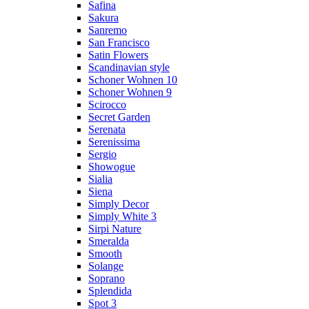
Safina
Sakura
Sanremo
San Francisco
Satin Flowers
Scandinavian style
Schoner Wohnen 10
Schoner Wohnen 9
Scirocco
Secret Garden
Serenata
Serenissima
Sergio
Showogue
Sialia
Siena
Simply Decor
Simply White 3
Sirpi Nature
Smeralda
Smooth
Solange
Soprano
Splendida
Spot 3