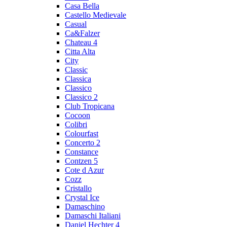
Casa Bella
Castello Medievale
Casual
Ca&Falzer
Chateau 4
Citta Alta
City
Classic
Classica
Classico
Classico 2
Club Tropicana
Cocoon
Colibri
Colourfast
Concerto 2
Constance
Contzen 5
Cote d Azur
Cozz
Cristallo
Crystal Ice
Damaschino
Damaschi Italiani
Daniel Hechter 4