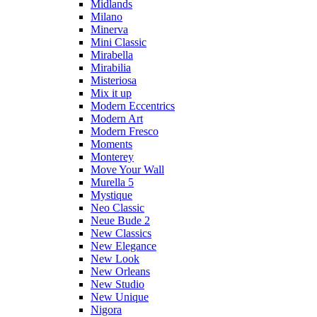
Midlands
Milano
Minerva
Mini Classic
Mirabella
Mirabilia
Misteriosa
Mix it up
Modern Eccentrics
Modern Art
Modern Fresco
Moments
Monterey
Move Your Wall
Murella 5
Mystique
Neo Classic
Neue Bude 2
New Classics
New Elegance
New Look
New Orleans
New Studio
New Unique
Nigora