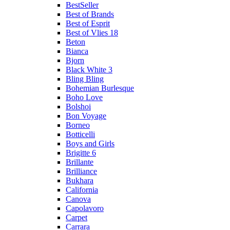
BestSeller
Best of Brands
Best of Esprit
Best of Vlies 18
Beton
Bianca
Bjorn
Black White 3
Bling Bling
Bohemian Burlesque
Boho Love
Bolshoi
Bon Voyage
Borneo
Botticelli
Boys and Girls
Brigitte 6
Brillante
Brilliance
Bukhara
California
Canova
Capolavoro
Carpet
Carrara