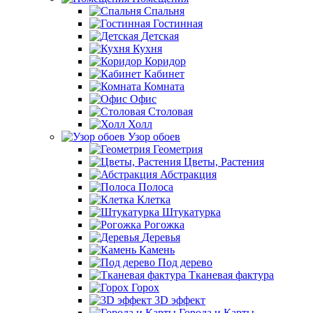
Спальня
Гостинная
Детская
Кухня
Коридор
Кабинет
Комната
Офис
Столовая
Холл
Узор обоев
Геометрия
Цветы, Растения
Абстракция
Полоса
Клетка
Штукатурка
Рогожка
Деревья
Камень
Под дерево
Тканевая фактура
Горох
3D эффект
Города и Карты