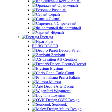
Коричневый
Оранжевый
Розовый
Серый
Синий
Сиреневый
Фиолетовый
Чёрный
Бренды
Fipar
EURO DECOR
Decoro Pareti
Zambaiti
AS-Creation
Decori&Decori
Elysium
Carlo Conti
Prima Italiana
Milassa
Arte Decori
Wiganford
Loymina
OVK Design
Seabrook
Malex Design