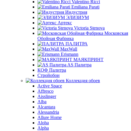
Valentino Ricci
Emiliana Parati
Индустрия
ЭЛИЗИУМ
Артекс
Victoria Stenova
Московская
Обойная Фабрика
ПАЛИТРА
MaxWall
Erismann
МАЯКПРИНТ
AS Палитра
КОФ Палитра
Стройобои
Коллекция обоев
Active Space
Affresco
Aisslinger
Alba
Alcantara
Alessandria
Allure Home
Aloha
Alpha