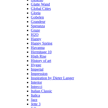
Glatte Wand
Global Cities
Gloria
Gobelen
Grandeur
Speranza
Graze
H2O
Happy
Happy Spring
Havanna
Hermitage 10
High Rise
History of art
Hygge
Imperial
Impression
Inspiration by Dieter Langer
Interior
Intrecci
Italian Classic
Italica
Jazz
Jette 3