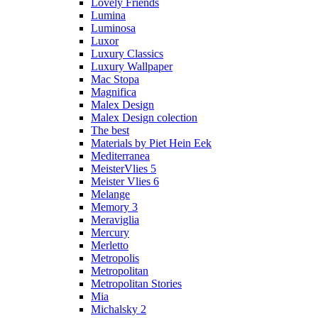
Lovely Friends
Lumina
Luminosa
Luxor
Luxury Classics
Luxury Wallpaper
Mac Stopa
Magnifica
Malex Design
Malex Design colection
The best
Materials by Piet Hein Eek
Mediterranea
MeisterVlies 5
Meister Vlies 6
Melange
Memory 3
Meraviglia
Mercury
Merletto
Metropolis
Metropolitan
Metropolitan Stories
Mia
Michalsky 2