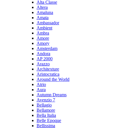
Alta Classe
Altera
Amaluna
Amata
Ambassador
Ambient
Ambra
Amore
Amory
Amsterdam
Andora
AP 2000
Arazzo
Architexture
Aristocratica
Around the World
Atrio
Aura
Autumn Dreams
Avenzio 7
Bellagio
Bellamore
Bella Italia
Belle Epoque
Bellissima