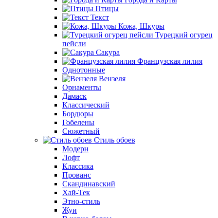
Птицы
Текст
Кожа, Шкуры
Турецкий огурец
пейсли
Сакура
Французская лилия
Однотонные
Вензеля
Орнаменты
Дамаск
Классический
Бордюры
Гобелены
Сюжетный
Стиль обоев
Модерн
Лофт
Классика
Прованс
Скандинавский
Хай-Тек
Этно-стиль
Жуи