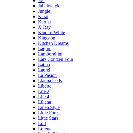
Joli
Jubelwande
Jungle
Karat
Karma
Х-Ray
Kind of White
Kingston
Kitchen Dreams
Lagom
Lamborghini
Lars Contzen Four
Latina
Laurel
La Pasion
Lianna leeds
Liberte
Life 2
Life 4
Liliana
Linen Style
Little Forest
Little Stars
Loft
Lorena