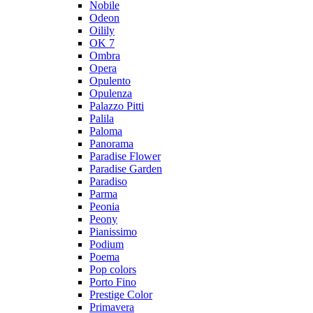
Nobile
Odeon
Oilily
OK 7
Ombra
Opera
Opulento
Opulenza
Palazzo Pitti
Palila
Paloma
Panorama
Paradise Flower
Paradise Garden
Paradiso
Parma
Peonia
Peony
Pianissimo
Podium
Poema
Pop colors
Porto Fino
Prestige Color
Primavera