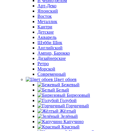
В черно-белом
Арт-Деко
Японский
Восток
Металлик
Кантри
Детские
Акварель
Шэбби Шик
Английский
Ампир, Барокко
Дизайнерские
Ретро
Морской
Современный
Цвет обоев
Бежевый
Белый
Бирюзовый
Голубой
Горчичный
Жёлтый
Зелёный
Капучино
Красный