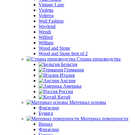
Vintage Lane
Violetta
Volterra
Wall Fashion
Waylend
Wendi
Wilfred
William
Wood and Stone
Wood and Stone best of 2
Страна производства
Бельгия
Германия
Италия
Англия
Америка
Россия
Китай
Материал основы
Флизелин
Бумага
Материал поверхности
Винил
Флизелин
Бумага