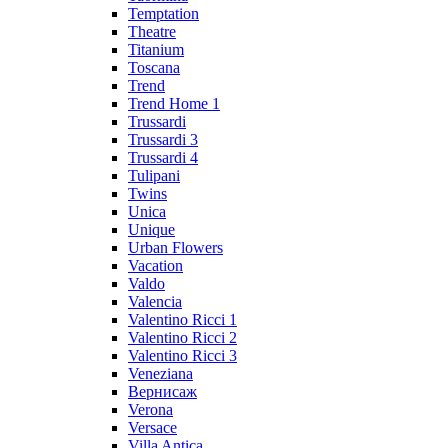
Temptation
Theatre
Titanium
Toscana
Trend
Trend Home 1
Trussardi
Trussardi 3
Trussardi 4
Tulipani
Twins
Unica
Unique
Urban Flowers
Vacation
Valdo
Valencia
Valentino Ricci 1
Valentino Ricci 2
Valentino Ricci 3
Veneziana
Вернисаж
Verona
Versace
Villa Antica