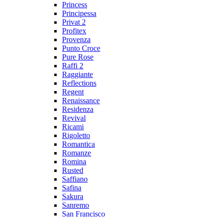
Princess
Principessa
Privat 2
Profitex
Provenza
Punto Croce
Pure Rose
Raffi 2
Raggiante
Reflections
Regent
Renaissance
Residenza
Revival
Ricami
Rigoletto
Romantica
Romanze
Romina
Rusted
Saffiano
Safina
Sakura
Sanremo
San Francisco