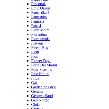
Essentials
Etnic Origin
Fantastika 1
Fantastika
Fantazia
Faro 4
Fiore Moire
Fiorentina
Fiore favola
Flavour
Fleece Royal
Fleur
Flos
Flower Days
Forte Dei Marmi
Four Seasons
Free Nature
Frida
Gaia
Garden of Eden
Gemma
Georges Sand
Geo Nordic
Gioia
Gioiello