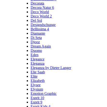
Decorata
Decora Natur 6
Deco World
Deco World 2
Del Sol
Designdschunge
Bellissima 4
Diamante
Di Seta
Djooz
Dream Again
Duomo
Eden
Elegance
Eleganza
Eleganza by Dieter Langer
Elie Saab
Elite
Elizabeth
Elysee
Elysium
Emotion Graphic
Esprit 10
Esprit 9
Esprit Kids 4