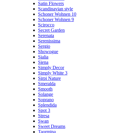
Satin Flowers
Scandinavian style
Schoner Wohnen 10
Schoner Wohnen 9
Scirocco
Secret Garden
Serenata
Serenissima
Sergio
Showogue
Sialia
Siena
Simply Decor
Simply White 3
Sirpi Nature
Smeralda
Smooth
Solange
Soprano
Splendida
Spot 3
Stresa
Swan
Sweet Dreams
Taormina