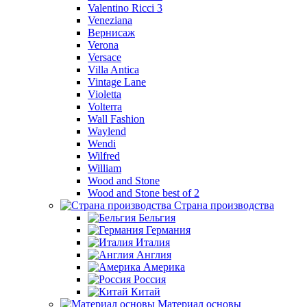
Valentino Ricci 3
Veneziana
Вернисаж
Verona
Versace
Villa Antica
Vintage Lane
Violetta
Volterra
Wall Fashion
Waylend
Wendi
Wilfred
William
Wood and Stone
Wood and Stone best of 2
Страна производства
Бельгия
Германия
Италия
Англия
Америка
Россия
Китай
Материал основы