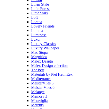
Linen Style
Little Forest
Little Stars
Loft
Lorena
Lovely Friends
Lumina
Luminosa
Luxor
Luxury Classics
Luxury Wallpaper
Mac Stopa
Magnifica
Malex Design
Malex Design colection
The best
Materials by Piet Hein Eek
Mediterranea
MeisterVlies 5
Meister Vlies 6
Melange
Memory 3
Meraviglia
Mercury