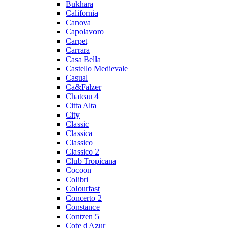
Bukhara
California
Canova
Capolavoro
Carpet
Carrara
Casa Bella
Castello Medievale
Casual
Ca&Falzer
Chateau 4
Citta Alta
City
Classic
Classica
Classico
Classico 2
Club Tropicana
Cocoon
Colibri
Colourfast
Concerto 2
Constance
Contzen 5
Cote d Azur