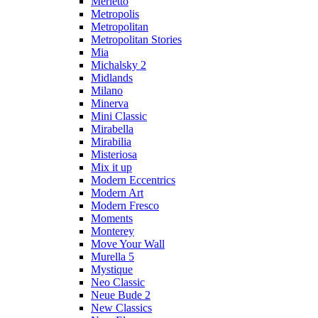
Merletto
Metropolis
Metropolitan
Metropolitan Stories
Mia
Michalsky 2
Midlands
Milano
Minerva
Mini Classic
Mirabella
Mirabilia
Misteriosa
Mix it up
Modern Eccentrics
Modern Art
Modern Fresco
Moments
Monterey
Move Your Wall
Murella 5
Mystique
Neo Classic
Neue Bude 2
New Classics