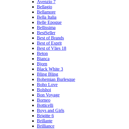
Avenzio 7
Bellagio
Bellamore
Bella Italia
Belle Epoque
Bellissima
BestSeller
Best of Brands
Best of Esprit
Best of Vlies 18
Beton
Bianca
Bjorn
Black White 3
Bling Bling
Bohemian Burlesque
Boho Love
Bolshoi
Bon Voyage
Borneo
Botticelli
Boys and Girls
Brigitte 6
Brillante
Brilliance