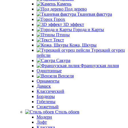
Камень
Под дерево
Тканевая фактура
Горох
3D эффект
Города и Карты
Птицы
Текст
Кожа, Шкуры
Турецкий огурец
пейсли
Сакура
Французская лилия
Однотонные
Вензеля
Орнаменты
Дамаск
Классический
Бордюры
Гобелены
Сюжетный
Стиль обоев
Модерн
Лофт
Классика