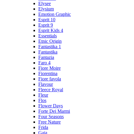
Elysee
Elysium
Emotion Graphic
Esprit 10
Esprit 9
Esprit Kids 4
Essentials
Etnic Origin
Fantastika 1
Fantastika
Fantazia
Faro 4
Fiore Moire
Fiorentina
Fiore favola
Flavour
Fleece Royal
Fleur
Flos
Flower Days
Forte Dei Marmi
Four Seasons
Free Nature
Frida
Gaia