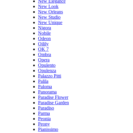
New Elegance
New Look
New Orleans
New Studio
New Unique
Nigora
Nobile
Odeon
Oilily
OK 7
Ombra
Opera
Opulento
Opulenza
Palazzo Pitti
Palila
Paloma
Panorama
Paradise Flower
Paradise Garden
Paradiso
Parma
Peonia
Peony
Pianissimo