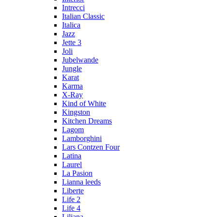
Intrecci
Italian Classic
Italica
Jazz
Jette 3
Joli
Jubelwande
Jungle
Karat
Karma
Х-Ray
Kind of White
Kingston
Kitchen Dreams
Lagom
Lamborghini
Lars Contzen Four
Latina
Laurel
La Pasion
Lianna leeds
Liberte
Life 2
Life 4
Liliana