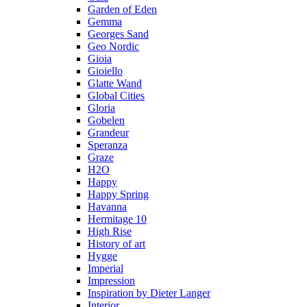
Garden of Eden
Gemma
Georges Sand
Geo Nordic
Gioia
Gioiello
Glatte Wand
Global Cities
Gloria
Gobelen
Grandeur
Speranza
Graze
H2O
Happy
Happy Spring
Havanna
Hermitage 10
High Rise
History of art
Hygge
Imperial
Impression
Inspiration by Dieter Langer
Interior