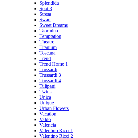
Splendida
Spot 3
Stresa
Swan
Sweet Dreams
Taormina
Temptation
Theatre
Titanium
Toscana
Trend
Trend Home 1
Trussardi
Trussardi 3
Trussardi 4
Tulipani
Twins
Unica
Unique
Urban Flowers
Vacation
Valdo
Valencia
Valentino Ricci 1
Valentino Ricci 2