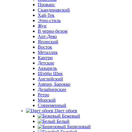
Прованс
Скандинавский
Хай-Тек
Этно-стиль
Жуи
В черно-белом
Арт-Деко
Японский
Восток
Металлик
Кантри
Детские
Акварель
Шэбби Шик
Английский
Ампир, Барокко
Дизайнерские
Ретро
Морской
Современный
Цвет обоев
Бежевый
Белый
Бирюзовый
Голубой