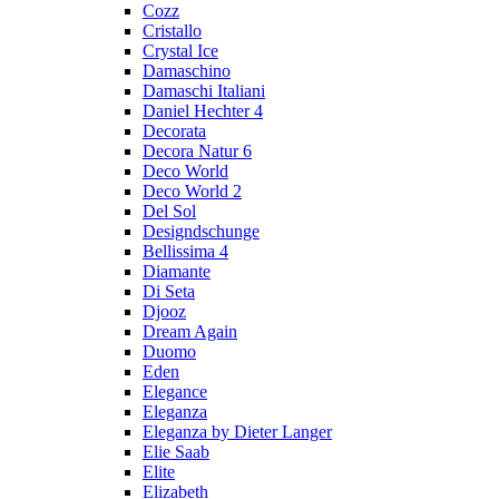
Cozz
Cristallo
Crystal Ice
Damaschino
Damaschi Italiani
Daniel Hechter 4
Decorata
Decora Natur 6
Deco World
Deco World 2
Del Sol
Designdschunge
Bellissima 4
Diamante
Di Seta
Djooz
Dream Again
Duomo
Eden
Elegance
Eleganza
Eleganza by Dieter Langer
Elie Saab
Elite
Elizabeth