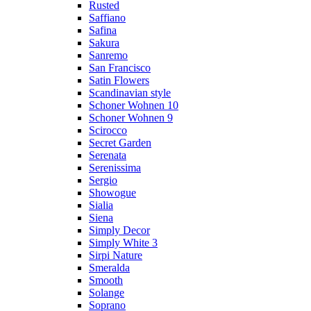
Rusted
Saffiano
Safina
Sakura
Sanremo
San Francisco
Satin Flowers
Scandinavian style
Schoner Wohnen 10
Schoner Wohnen 9
Scirocco
Secret Garden
Serenata
Serenissima
Sergio
Showogue
Sialia
Siena
Simply Decor
Simply White 3
Sirpi Nature
Smeralda
Smooth
Solange
Soprano