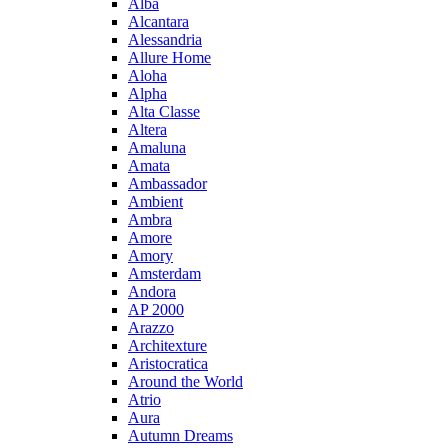
Alba
Alcantara
Alessandria
Allure Home
Aloha
Alpha
Alta Classe
Altera
Amaluna
Amata
Ambassador
Ambient
Ambra
Amore
Amory
Amsterdam
Andora
AP 2000
Arazzo
Architexture
Aristocratica
Around the World
Atrio
Aura
Autumn Dreams