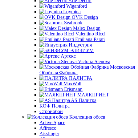
Arte Decori
Wiganford
Loymina
OVK Design
Seabrook
Malex Design
Valentino Ricci
Emiliana Parati
Индустрия
ЭЛИЗИУМ
Артекс
Victoria Stenova
Московская
Обойная Фабрика
ПАЛИТРА
MaxWall
Erismann
МАЯКПРИНТ
AS Палитра
КОФ Палитра
Стройобои
Коллекция обоев
Active Space
Affresco
Aisslinger