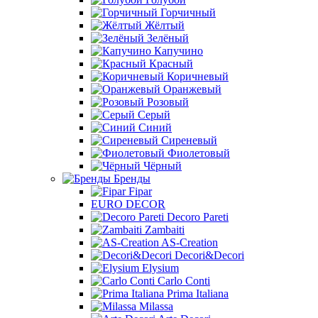
Горчичный
Жёлтый
Зелёный
Капучино
Красный
Коричневый
Оранжевый
Розовый
Серый
Синий
Сиреневый
Фиолетовый
Чёрный
Бренды
Fipar
EURO DECOR
Decoro Pareti
Zambaiti
AS-Creation
Decori&Decori
Elysium
Carlo Conti
Prima Italiana
Milassa