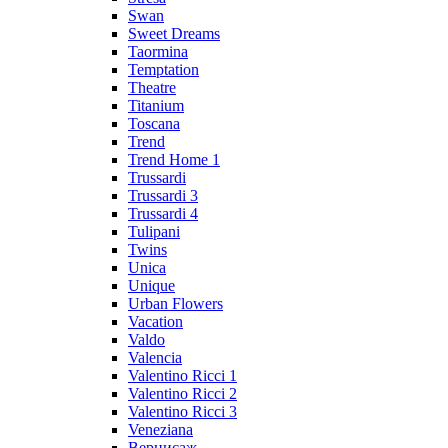
Swan
Sweet Dreams
Taormina
Temptation
Theatre
Titanium
Toscana
Trend
Trend Home 1
Trussardi
Trussardi 3
Trussardi 4
Tulipani
Twins
Unica
Unique
Urban Flowers
Vacation
Valdo
Valencia
Valentino Ricci 1
Valentino Ricci 2
Valentino Ricci 3
Veneziana
Вернисаж