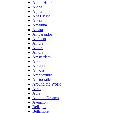
Allure Home
Aloha
Alpha
Alta Classe
Altera
Amaluna
Amata
Ambassador
Ambient
Ambra
Amore
Amory
Amsterdam
Andora
AP 2000
Arazzo
Architexture
Aristocratica
Around the World
Atrio
Aura
Autumn Dreams
Avenzio 7
Bellagio
Bellamore