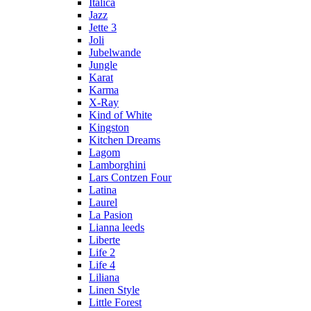
Italica
Jazz
Jette 3
Joli
Jubelwande
Jungle
Karat
Karma
Х-Ray
Kind of White
Kingston
Kitchen Dreams
Lagom
Lamborghini
Lars Contzen Four
Latina
Laurel
La Pasion
Lianna leeds
Liberte
Life 2
Life 4
Liliana
Linen Style
Little Forest