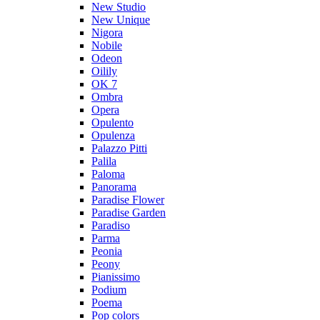
New Studio
New Unique
Nigora
Nobile
Odeon
Oilily
OK 7
Ombra
Opera
Opulento
Opulenza
Palazzo Pitti
Palila
Paloma
Panorama
Paradise Flower
Paradise Garden
Paradiso
Parma
Peonia
Peony
Pianissimo
Podium
Poema
Pop colors