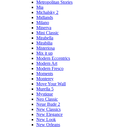
Metropolitan Stories
Mia
Michalsky 2
Midlands
Milano
Minerva
Mini Classic
Mirabella
Mirabilia
Misteriosa
Mix it up
Modern Eccentrics
Modern Art
Modern Fresco
Moments
Monterey
Move Your Wall
Murella 5
Mystique
Neo Classic
Neue Bude 2
New Classics
New Elegance
New Look
New Orleans