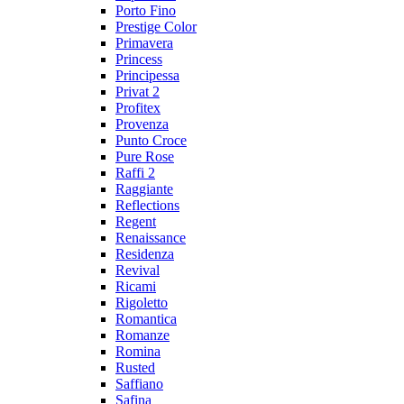
Porto Fino
Prestige Color
Primavera
Princess
Principessa
Privat 2
Profitex
Provenza
Punto Croce
Pure Rose
Raffi 2
Raggiante
Reflections
Regent
Renaissance
Residenza
Revival
Ricami
Rigoletto
Romantica
Romanze
Romina
Rusted
Saffiano
Safina