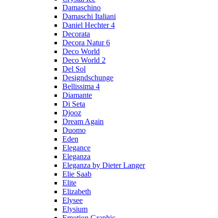
Damaschino
Damaschi Italiani
Daniel Hechter 4
Decorata
Decora Natur 6
Deco World
Deco World 2
Del Sol
Designdschunge
Bellissima 4
Diamante
Di Seta
Djooz
Dream Again
Duomo
Eden
Elegance
Eleganza
Eleganza by Dieter Langer
Elie Saab
Elite
Elizabeth
Elysee
Elysium
Emotion Graphic