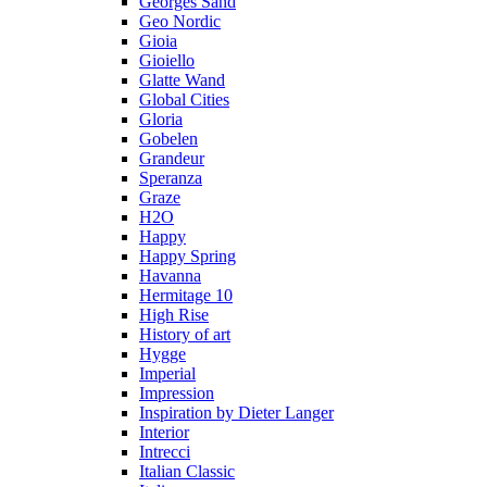
Georges Sand
Geo Nordic
Gioia
Gioiello
Glatte Wand
Global Cities
Gloria
Gobelen
Grandeur
Speranza
Graze
H2O
Happy
Happy Spring
Havanna
Hermitage 10
High Rise
History of art
Hygge
Imperial
Impression
Inspiration by Dieter Langer
Interior
Intrecci
Italian Classic