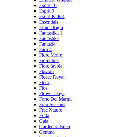
Esprit 10
Esprit 9
Esprit Kids 4
Essentials
Etnic Origin
Fantastika 1
Fantastika
Fantazia
Faro 4
Fiore Moire
Fiorentina
Fiore favola
Flavour
Fleece Royal
Fleur
Flos
Flower Days
Forte Dei Marmi
Four Seasons
Free Nature
Frida
Gaia
Garden of Eden
Gemma