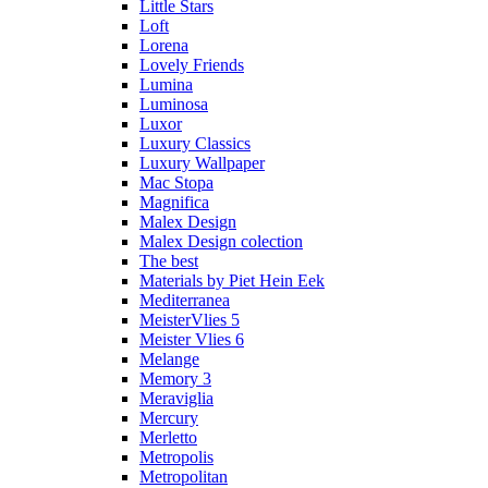
Little Stars
Loft
Lorena
Lovely Friends
Lumina
Luminosa
Luxor
Luxury Classics
Luxury Wallpaper
Mac Stopa
Magnifica
Malex Design
Malex Design colection
The best
Materials by Piet Hein Eek
Mediterranea
MeisterVlies 5
Meister Vlies 6
Melange
Memory 3
Meraviglia
Mercury
Merletto
Metropolis
Metropolitan