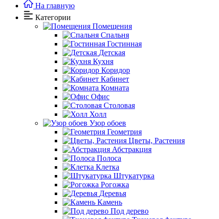
На главную
Категории
Помещения
Спальня
Гостинная
Детская
Кухня
Коридор
Кабинет
Комната
Офис
Столовая
Холл
Узор обоев
Геометрия
Цветы, Растения
Абстракция
Полоса
Клетка
Штукатурка
Рогожка
Деревья
Камень
Под дерево