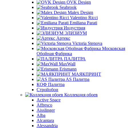
OVK Design
Seabrook
Malex Design
Valentino Ricci
Emiliana Parati
Индустрия
ЭЛИЗИУМ
Артекс
Victoria Stenova
Московская
Обойная Фабрика
ПАЛИТРА
MaxWall
Erismann
МАЯКПРИНТ
AS Палитра
КОФ Палитра
Стройобои
Коллекция обоев
Active Space
Affresco
Aisslinger
Alba
Alcantara
Alessandria