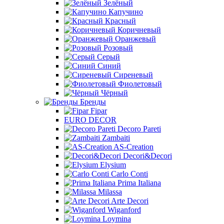
Зелёный
Капучино
Красный
Коричневый
Оранжевый
Розовый
Серый
Синий
Сиреневый
Фиолетовый
Чёрный
Бренды
Fipar
EURO DECOR
Decoro Pareti
Zambaiti
AS-Creation
Decori&Decori
Elysium
Carlo Conti
Prima Italiana
Milassa
Arte Decori
Wiganford
Loymina