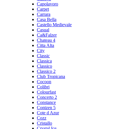
Capolavoro
Carpet
Carrara
Casa Bella
Castello Medievale
Casual
Ca&Falzer
Chateau 4
Citta Alta
City
Classic
Classica
Classico
Classico 2
Club Tropicana
Cocoon
Colibri
Colourfast
Concerto 2
Constance
Contzen 5
Cote d Azur
Cozz
Cristallo
Crystal Ice