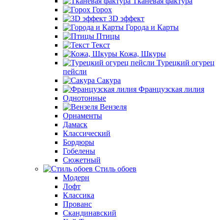
Тканевая фактура
Горох
3D эффект
Города и Карты
Птицы
Текст
Кожа, Шкуры
Турецкий огурец
пейсли
Сакура
Французская лилия
Однотонные
Вензеля
Орнаменты
Дамаск
Классический
Бордюры
Гобелены
Сюжетный
Стиль обоев
Модерн
Лофт
Классика
Прованс
Скандинавский