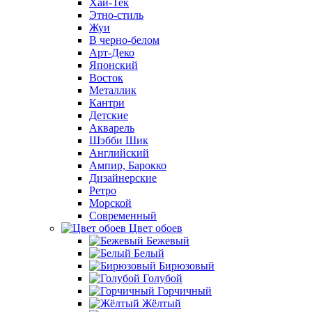
Хай-Тек
Этно-стиль
Жуи
В черно-белом
Арт-Деко
Японский
Восток
Металлик
Кантри
Детские
Акварель
Шэбби Шик
Английский
Ампир, Барокко
Дизайнерские
Ретро
Морской
Современный
Цвет обоев
Бежевый
Белый
Бирюзовый
Голубой
Горчичный
Жёлтый