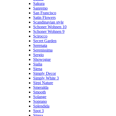
Sakura
Sanremo
San Francisco
Satin Flowers
Scandinavian style
Schoner Wohnen 10
Schoner Wohnen 9
Scirocco
Secret Garden
Serenata
Serenissima
Sergio
Showogue
Sialia
Siena
Simply Decor
Simply White 3
Sirpi Nature
Smeralda
Smooth
Solange
Soprano
Splendida
Spot 3
Stresa