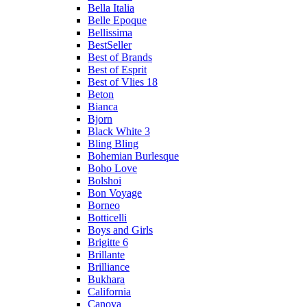
Bella Italia
Belle Epoque
Bellissima
BestSeller
Best of Brands
Best of Esprit
Best of Vlies 18
Beton
Bianca
Bjorn
Black White 3
Bling Bling
Bohemian Burlesque
Boho Love
Bolshoi
Bon Voyage
Borneo
Botticelli
Boys and Girls
Brigitte 6
Brillante
Brilliance
Bukhara
California
Canova