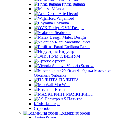
Prima Italiana
Milassa
Arte Decori
Wiganford
Loymina
OVK Design
Seabrook
Malex Design
Valentino Ricci
Emiliana Parati
Индустрия
ЭЛИЗИУМ
Артекс
Victoria Stenova
Московская
Обойная Фабрика
ПАЛИТРА
MaxWall
Erismann
МАЯКПРИНТ
AS Палитра
КОФ Палитра
Стройобои
Коллекция обоев
Active Space