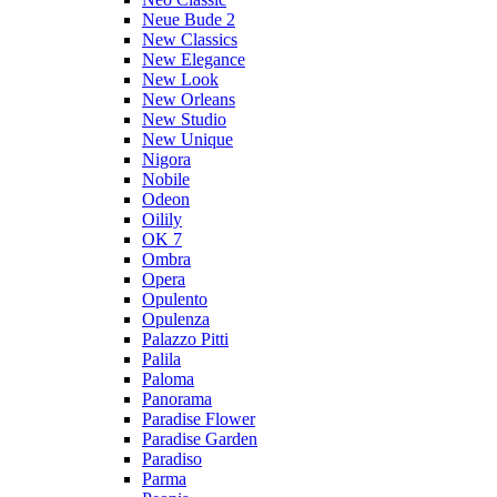
Neue Bude 2
New Classics
New Elegance
New Look
New Orleans
New Studio
New Unique
Nigora
Nobile
Odeon
Oilily
OK 7
Ombra
Opera
Opulento
Opulenza
Palazzo Pitti
Palila
Paloma
Panorama
Paradise Flower
Paradise Garden
Paradiso
Parma