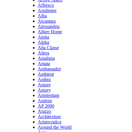
Affresco
Aisslinger
Alba
Alcantara
Alessandria
Allure Home
Aloha
Alpha
Alta Classe
Altera
Amaluna
Amata
Ambassador
Ambient
Ambra
Amore
Amory
Amsterdam
Andora
AP 2000
Arazzo
Architexture
Aristocratica
Around the World