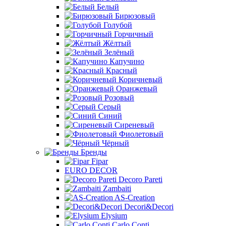
Белый
Бирюзовый
Голубой
Горчичный
Жёлтый
Зелёный
Капучино
Красный
Коричневый
Оранжевый
Розовый
Серый
Синий
Сиреневый
Фиолетовый
Чёрный
Бренды
Fipar
EURO DECOR
Decoro Pareti
Zambaiti
AS-Creation
Decori&Decori
Elysium
Carlo Conti