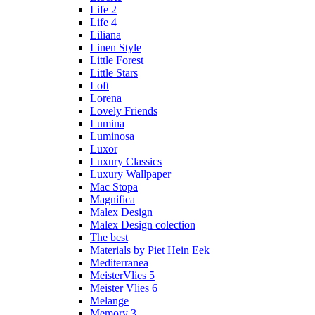
Life 2
Life 4
Liliana
Linen Style
Little Forest
Little Stars
Loft
Lorena
Lovely Friends
Lumina
Luminosa
Luxor
Luxury Classics
Luxury Wallpaper
Mac Stopa
Magnifica
Malex Design
Malex Design colection
The best
Materials by Piet Hein Eek
Mediterranea
MeisterVlies 5
Meister Vlies 6
Melange
Memory 3