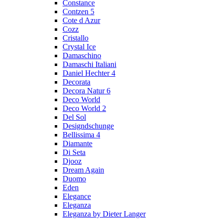
Constance
Contzen 5
Cote d Azur
Cozz
Cristallo
Crystal Ice
Damaschino
Damaschi Italiani
Daniel Hechter 4
Decorata
Decora Natur 6
Deco World
Deco World 2
Del Sol
Designdschunge
Bellissima 4
Diamante
Di Seta
Djooz
Dream Again
Duomo
Eden
Elegance
Eleganza
Eleganza by Dieter Langer