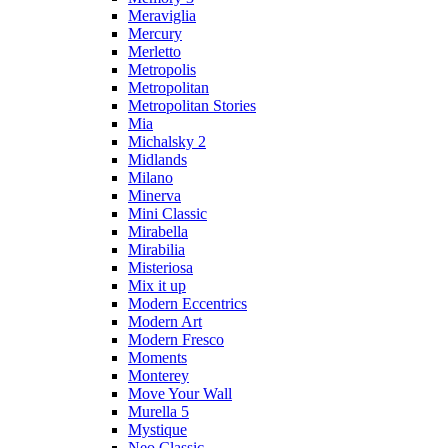
Meraviglia
Mercury
Merletto
Metropolis
Metropolitan
Metropolitan Stories
Mia
Michalsky 2
Midlands
Milano
Minerva
Mini Classic
Mirabella
Mirabilia
Misteriosa
Mix it up
Modern Eccentrics
Modern Art
Modern Fresco
Moments
Monterey
Move Your Wall
Murella 5
Mystique
Neo Classic