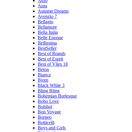
Atrio
Aura
Autumn Dreams
Avenzio 7
Bellagio
Bellamore
Bella Italia
Belle Epoque
Bellissima
BestSeller
Best of Brands
Best of Esprit
Best of Vlies 18
Beton
Bianca
Bjorn
Black White 3
Bling Bling
Bohemian Burlesque
Boho Love
Bolshoi
Bon Voyage
Borneo
Botticelli
Boys and Girls