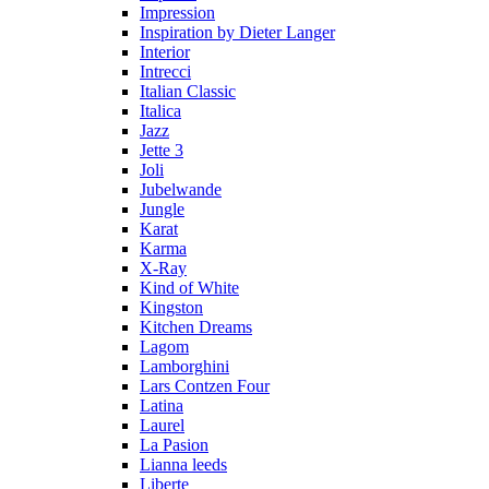
Impression
Inspiration by Dieter Langer
Interior
Intrecci
Italian Classic
Italica
Jazz
Jette 3
Joli
Jubelwande
Jungle
Karat
Karma
Х-Ray
Kind of White
Kingston
Kitchen Dreams
Lagom
Lamborghini
Lars Contzen Four
Latina
Laurel
La Pasion
Lianna leeds
Liberte