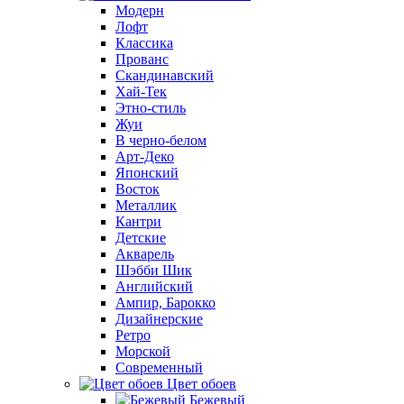
Модерн
Лофт
Классика
Прованс
Скандинавский
Хай-Тек
Этно-стиль
Жуи
В черно-белом
Арт-Деко
Японский
Восток
Металлик
Кантри
Детские
Акварель
Шэбби Шик
Английский
Ампир, Барокко
Дизайнерские
Ретро
Морской
Современный
Цвет обоев
Бежевый