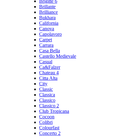
Brigitte 6
Brillante
Brilliance
Bukhara
California
Canova
Capolavoro
Carpet
Carrara
Casa Bella
Castello Medievale
Casual
Ca&Falzer
Chateau 4
Citta Alta
City
Classic
Classica
Classico
Classico 2
Club Tropicana
Cocoon
Colibri
Colourfast
Concerto 2