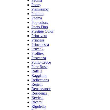
Peonia
Peony
Pianissimo
Podium
Poema
Pop colors
Porto Fino
Prestige Color
Primavera
Princess
Principessa
Privat 2
Profitex
Provenza
Punto Croce
Pure Rose
Raffi 2
Raggiante
Reflections
Regent
Renaissance
Residenza
Revival
Ricami
Rigoletto