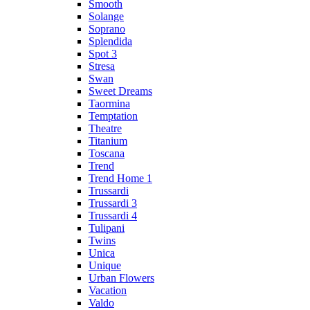
Smooth
Solange
Soprano
Splendida
Spot 3
Stresa
Swan
Sweet Dreams
Taormina
Temptation
Theatre
Titanium
Toscana
Trend
Trend Home 1
Trussardi
Trussardi 3
Trussardi 4
Tulipani
Twins
Unica
Unique
Urban Flowers
Vacation
Valdo