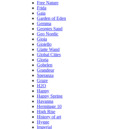
Free Nature
Frida
Gaia
Garden of Eden
Gemma
Georges Sand
Geo Nordic
Gioia
Gioiello
Glatte Wand
Global Cities
Gloria
Gobelen
Grandeur
Speranza
Graze
H2O
Happy
Happy Spring
Havanna
Hermitage 10
High Rise
History of art
Hygge
Imperial