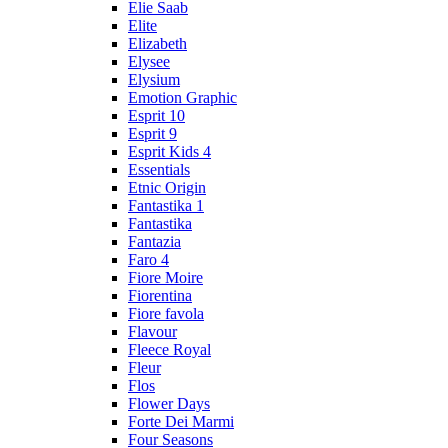
Elie Saab
Elite
Elizabeth
Elysee
Elysium
Emotion Graphic
Esprit 10
Esprit 9
Esprit Kids 4
Essentials
Etnic Origin
Fantastika 1
Fantastika
Fantazia
Faro 4
Fiore Moire
Fiorentina
Fiore favola
Flavour
Fleece Royal
Fleur
Flos
Flower Days
Forte Dei Marmi
Four Seasons