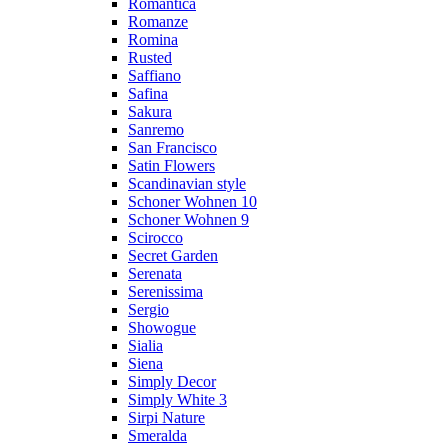
Romantica
Romanze
Romina
Rusted
Saffiano
Safina
Sakura
Sanremo
San Francisco
Satin Flowers
Scandinavian style
Schoner Wohnen 10
Schoner Wohnen 9
Scirocco
Secret Garden
Serenata
Serenissima
Sergio
Showogue
Sialia
Siena
Simply Decor
Simply White 3
Sirpi Nature
Smeralda