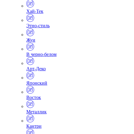
Хай-Тек
Этно-стиль
Жуи
В черно-белом
Арт-Деко
Японский
Восток
Металлик
Кантри