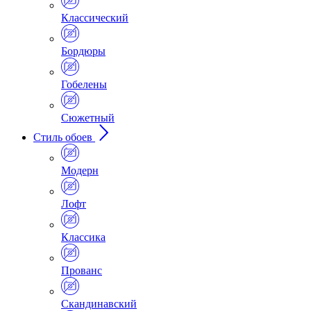
Классический
Бордюры
Гобелены
Сюжетный
Стиль обоев
Модерн
Лофт
Классика
Прованс
Скандинавский