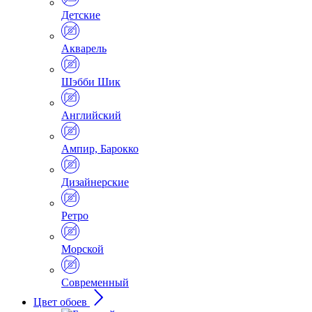
Детские
Акварель
Шэбби Шик
Английский
Ампир, Барокко
Дизайнерские
Ретро
Морской
Современный
Цвет обоев