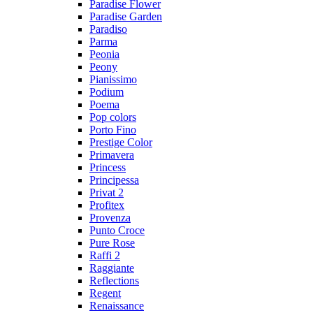
Paradise Flower
Paradise Garden
Paradiso
Parma
Peonia
Peony
Pianissimo
Podium
Poema
Pop colors
Porto Fino
Prestige Color
Primavera
Princess
Principessa
Privat 2
Profitex
Provenza
Punto Croce
Pure Rose
Raffi 2
Raggiante
Reflections
Regent
Renaissance