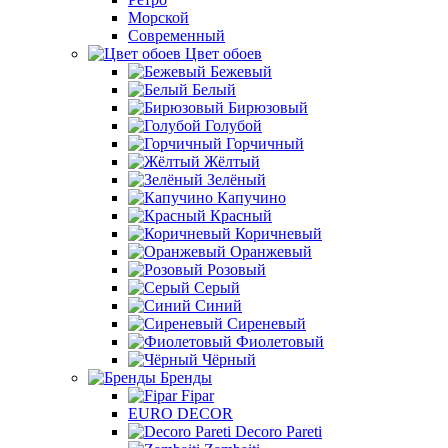
Морской
Современный
Цвет обоев
Бежевый
Белый
Бирюзовый
Голубой
Горчичный
Жёлтый
Зелёный
Капучино
Красный
Коричневый
Оранжевый
Розовый
Серый
Синий
Сиреневый
Фиолетовый
Чёрный
Бренды
Fipar
EURO DECOR
Decoro Pareti