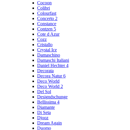
Cocoon
Colibri
Colourfast
Concerto 2
Constance
Contzen 5
Cote d Azur
Cozz
Cristallo
Crystal Ice
Damaschino
Damaschi Italiani
Daniel Hechter 4
Decorata
Decora Natur 6
Deco World
Deco World 2
Del Sol
Designdschunge
Bellissima 4
Diamante
Di Seta
Djooz
Dream Again
Duomo