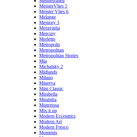
Mediterranea
MeisterVlies 5
Meister Vlies 6
Melange
Memory 3
Meraviglia
Mercury
Merletto
Metropolis
Metropolitan
Metropolitan Stories
Mia
Michalsky 2
Midlands
Milano
Minerva
Mini Classic
Mirabella
Mirabilia
Misteriosa
Mix it up
Modern Eccentrics
Modern Art
Modern Fresco
Moments