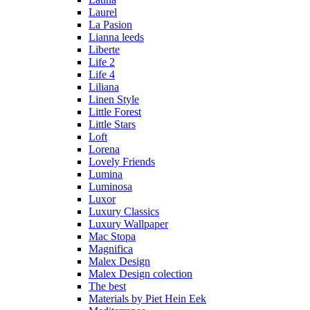
Laurel
La Pasion
Lianna leeds
Liberte
Life 2
Life 4
Liliana
Linen Style
Little Forest
Little Stars
Loft
Lorena
Lovely Friends
Lumina
Luminosa
Luxor
Luxury Classics
Luxury Wallpaper
Mac Stopa
Magnifica
Malex Design
Malex Design colection
The best
Materials by Piet Hein Eek