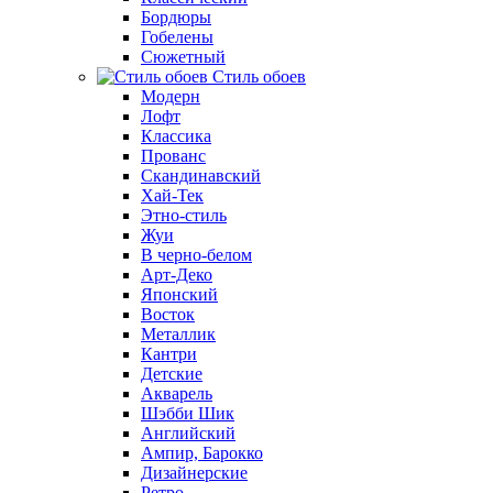
Бордюры
Гобелены
Сюжетный
Стиль обоев
Модерн
Лофт
Классика
Прованс
Скандинавский
Хай-Тек
Этно-стиль
Жуи
В черно-белом
Арт-Деко
Японский
Восток
Металлик
Кантри
Детские
Акварель
Шэбби Шик
Английский
Ампир, Барокко
Дизайнерские
Ретро