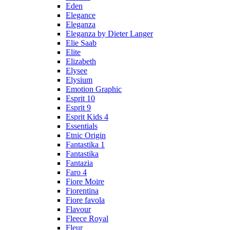
Eden
Elegance
Eleganza
Eleganza by Dieter Langer
Elie Saab
Elite
Elizabeth
Elysee
Elysium
Emotion Graphic
Esprit 10
Esprit 9
Esprit Kids 4
Essentials
Etnic Origin
Fantastika 1
Fantastika
Fantazia
Faro 4
Fiore Moire
Fiorentina
Fiore favola
Flavour
Fleece Royal
Fleur