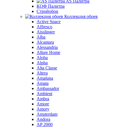
AS Палитра
КОФ Палитра
Стройобои
Коллекция обоев
Active Space
Affresco
Aisslinger
Alba
Alcantara
Alessandria
Allure Home
Aloha
Alpha
Alta Classe
Altera
Amaluna
Amata
Ambassador
Ambient
Ambra
Amore
Amory
Amsterdam
Andora
AP 2000