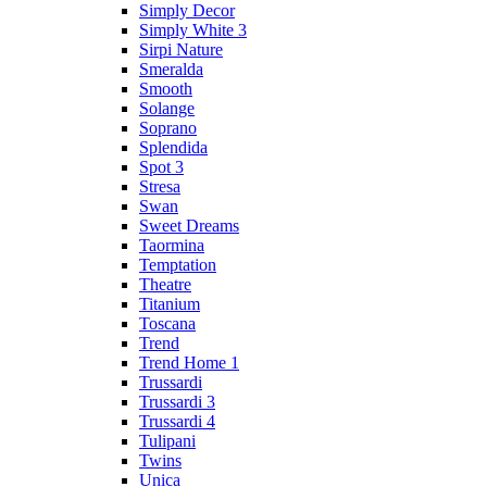
Simply Decor
Simply White 3
Sirpi Nature
Smeralda
Smooth
Solange
Soprano
Splendida
Spot 3
Stresa
Swan
Sweet Dreams
Taormina
Temptation
Theatre
Titanium
Toscana
Trend
Trend Home 1
Trussardi
Trussardi 3
Trussardi 4
Tulipani
Twins
Unica