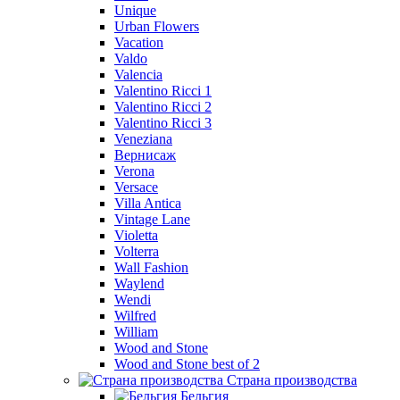
Unique
Urban Flowers
Vacation
Valdo
Valencia
Valentino Ricci 1
Valentino Ricci 2
Valentino Ricci 3
Veneziana
Вернисаж
Verona
Versace
Villa Antica
Vintage Lane
Violetta
Volterra
Wall Fashion
Waylend
Wendi
Wilfred
William
Wood and Stone
Wood and Stone best of 2
Страна производства
Бельгия