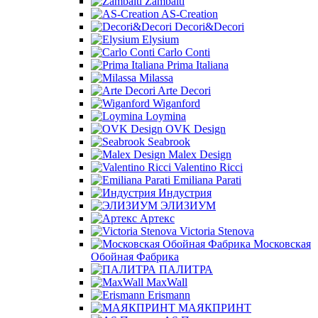
Zambaiti
AS-Creation
Decori&Decori
Elysium
Carlo Conti
Prima Italiana
Milassa
Arte Decori
Wiganford
Loymina
OVK Design
Seabrook
Malex Design
Valentino Ricci
Emiliana Parati
Индустрия
ЭЛИЗИУМ
Артекс
Victoria Stenova
Московская
Обойная Фабрика
ПАЛИТРА
MaxWall
Erismann
МАЯКПРИНТ