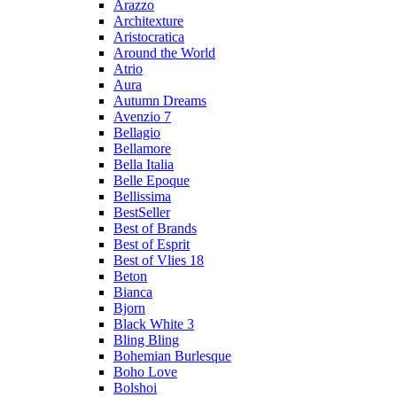
Arazzo
Architexture
Aristocratica
Around the World
Atrio
Aura
Autumn Dreams
Avenzio 7
Bellagio
Bellamore
Bella Italia
Belle Epoque
Bellissima
BestSeller
Best of Brands
Best of Esprit
Best of Vlies 18
Beton
Bianca
Bjorn
Black White 3
Bling Bling
Bohemian Burlesque
Boho Love
Bolshoi