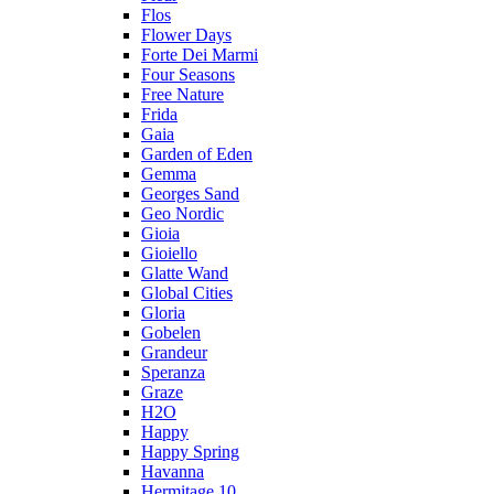
Flos
Flower Days
Forte Dei Marmi
Four Seasons
Free Nature
Frida
Gaia
Garden of Eden
Gemma
Georges Sand
Geo Nordic
Gioia
Gioiello
Glatte Wand
Global Cities
Gloria
Gobelen
Grandeur
Speranza
Graze
H2O
Happy
Happy Spring
Havanna
Hermitage 10