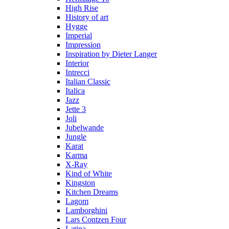
High Rise
History of art
Hygge
Imperial
Impression
Inspiration by Dieter Langer
Interior
Intrecci
Italian Classic
Italica
Jazz
Jette 3
Joli
Jubelwande
Jungle
Karat
Karma
Х-Ray
Kind of White
Kingston
Kitchen Dreams
Lagom
Lamborghini
Lars Contzen Four
Latina