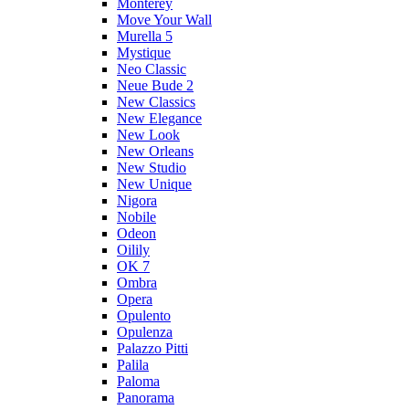
Monterey
Move Your Wall
Murella 5
Mystique
Neo Classic
Neue Bude 2
New Classics
New Elegance
New Look
New Orleans
New Studio
New Unique
Nigora
Nobile
Odeon
Oilily
OK 7
Ombra
Opera
Opulento
Opulenza
Palazzo Pitti
Palila
Paloma
Panorama