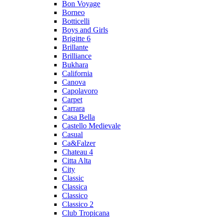
Bon Voyage
Borneo
Botticelli
Boys and Girls
Brigitte 6
Brillante
Brilliance
Bukhara
California
Canova
Capolavoro
Carpet
Carrara
Casa Bella
Castello Medievale
Casual
Ca&Falzer
Chateau 4
Citta Alta
City
Classic
Classica
Classico
Classico 2
Club Tropicana