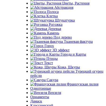
Цветы, Растения
Абстракция
Полоса
Клетка
Штукатурка
Рогожка
Деревья
Камень
Под дерево
Тканевая фактура
Горох
3D эффект
Города и Карты
Птицы
Текст
Кожа, Шкуры
Турецкий огурец
пейсли
Сакура
Французская лилия
Однотонные
Вензеля
Орнаменты
Дамаск
Классический