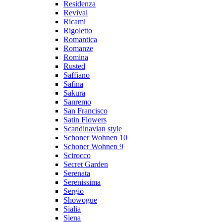
Residenza
Revival
Ricami
Rigoletto
Romantica
Romanze
Romina
Rusted
Saffiano
Safina
Sakura
Sanremo
San Francisco
Satin Flowers
Scandinavian style
Schoner Wohnen 10
Schoner Wohnen 9
Scirocco
Secret Garden
Serenata
Serenissima
Sergio
Showogue
Sialia
Siena