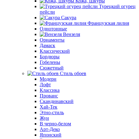
Кожа, Шкуры
Турецкий огурец
пейсли
Сакура
Французская лилия
Однотонные
Вензеля
Орнаменты
Дамаск
Классический
Бордюры
Гобелены
Сюжетный
Стиль обоев
Модерн
Лофт
Классика
Прованс
Скандинавский
Хай-Тек
Этно-стиль
Жуи
В черно-белом
Арт-Деко
Японский