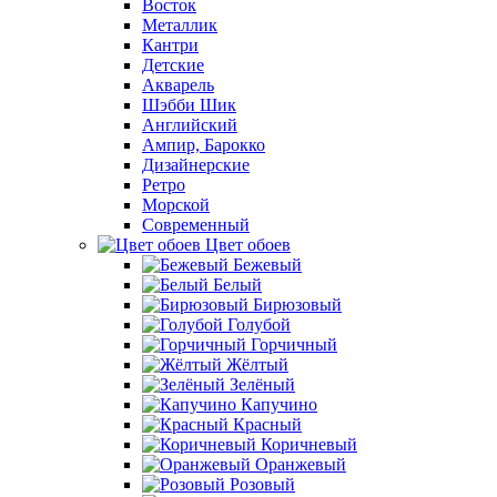
Восток
Металлик
Кантри
Детские
Акварель
Шэбби Шик
Английский
Ампир, Барокко
Дизайнерские
Ретро
Морской
Современный
Цвет обоев
Бежевый
Белый
Бирюзовый
Голубой
Горчичный
Жёлтый
Зелёный
Капучино
Красный
Коричневый
Оранжевый
Розовый