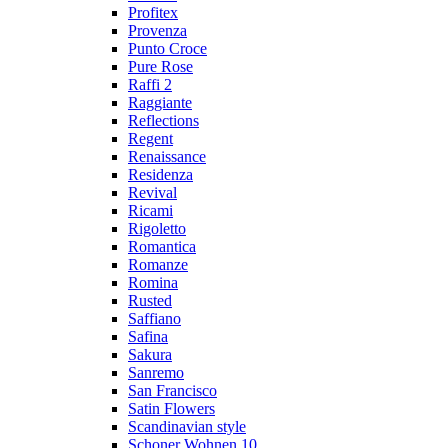
Profitex
Provenza
Punto Croce
Pure Rose
Raffi 2
Raggiante
Reflections
Regent
Renaissance
Residenza
Revival
Ricami
Rigoletto
Romantica
Romanze
Romina
Rusted
Saffiano
Safina
Sakura
Sanremo
San Francisco
Satin Flowers
Scandinavian style
Schoner Wohnen 10