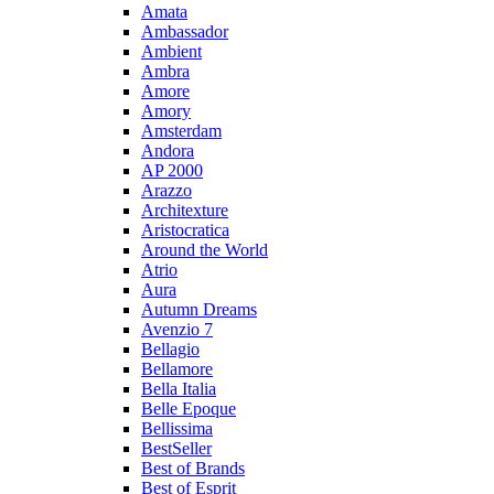
Amata
Ambassador
Ambient
Ambra
Amore
Amory
Amsterdam
Andora
AP 2000
Arazzo
Architexture
Aristocratica
Around the World
Atrio
Aura
Autumn Dreams
Avenzio 7
Bellagio
Bellamore
Bella Italia
Belle Epoque
Bellissima
BestSeller
Best of Brands
Best of Esprit