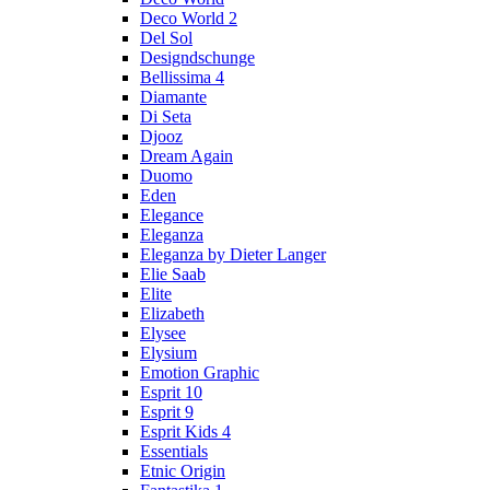
Deco World 2
Del Sol
Designdschunge
Bellissima 4
Diamante
Di Seta
Djooz
Dream Again
Duomo
Eden
Elegance
Eleganza
Eleganza by Dieter Langer
Elie Saab
Elite
Elizabeth
Elysee
Elysium
Emotion Graphic
Esprit 10
Esprit 9
Esprit Kids 4
Essentials
Etnic Origin