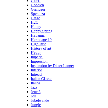
Gloria
Gobelen
Grandeur
Speranza
Graze
H2O
Happy
Happy Spring
Havanna
Hermitage 10
High Rise
History of art
Hygge
Imperial
Impression
Inspiration by Dieter Langer
Interior
Intrecci
Italian Classic
Italica
Jazz
Jette 3
Joli
Jubelwande
Jungle