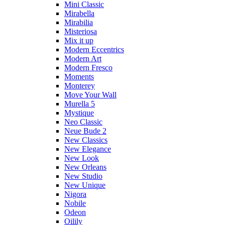
Mini Classic
Mirabella
Mirabilia
Misteriosa
Mix it up
Modern Eccentrics
Modern Art
Modern Fresco
Moments
Monterey
Move Your Wall
Murella 5
Mystique
Neo Classic
Neue Bude 2
New Classics
New Elegance
New Look
New Orleans
New Studio
New Unique
Nigora
Nobile
Odeon
Oilily