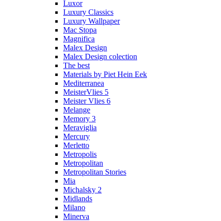
Luxor
Luxury Classics
Luxury Wallpaper
Mac Stopa
Magnifica
Malex Design
Malex Design colection
The best
Materials by Piet Hein Eek
Mediterranea
MeisterVlies 5
Meister Vlies 6
Melange
Memory 3
Meraviglia
Mercury
Merletto
Metropolis
Metropolitan
Metropolitan Stories
Mia
Michalsky 2
Midlands
Milano
Minerva