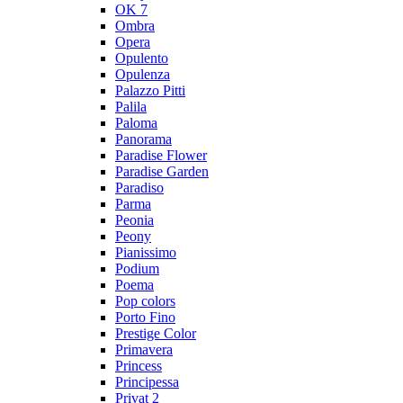
OK 7
Ombra
Opera
Opulento
Opulenza
Palazzo Pitti
Palila
Paloma
Panorama
Paradise Flower
Paradise Garden
Paradiso
Parma
Peonia
Peony
Pianissimo
Podium
Poema
Pop colors
Porto Fino
Prestige Color
Primavera
Princess
Principessa
Privat 2