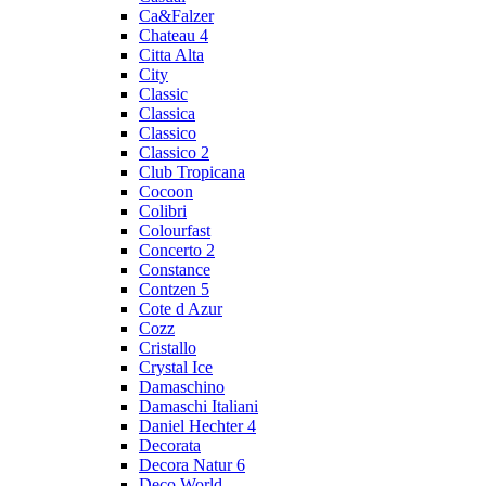
Ca&Falzer
Chateau 4
Citta Alta
City
Classic
Classica
Classico
Classico 2
Club Tropicana
Cocoon
Colibri
Colourfast
Concerto 2
Constance
Contzen 5
Cote d Azur
Cozz
Cristallo
Crystal Ice
Damaschino
Damaschi Italiani
Daniel Hechter 4
Decorata
Decora Natur 6
Deco World