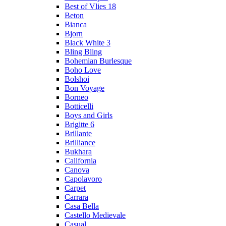
Best of Vlies 18
Beton
Bianca
Bjorn
Black White 3
Bling Bling
Bohemian Burlesque
Boho Love
Bolshoi
Bon Voyage
Borneo
Botticelli
Boys and Girls
Brigitte 6
Brillante
Brilliance
Bukhara
California
Canova
Capolavoro
Carpet
Carrara
Casa Bella
Castello Medievale
Casual