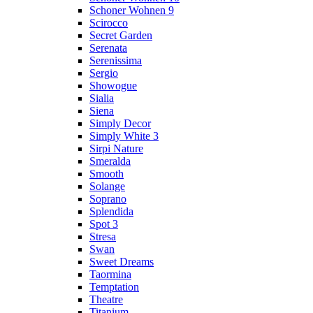
Schoner Wohnen 9
Scirocco
Secret Garden
Serenata
Serenissima
Sergio
Showogue
Sialia
Siena
Simply Decor
Simply White 3
Sirpi Nature
Smeralda
Smooth
Solange
Soprano
Splendida
Spot 3
Stresa
Swan
Sweet Dreams
Taormina
Temptation
Theatre
Titanium