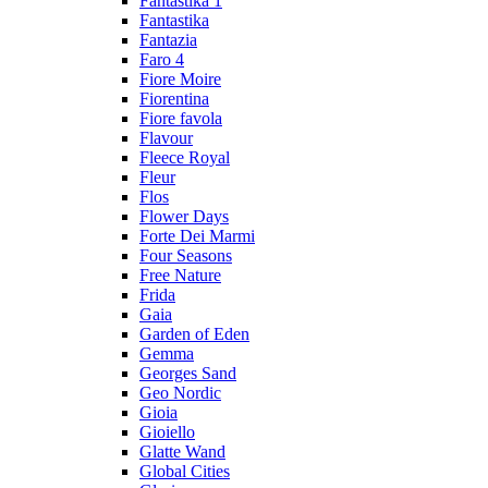
Fantastika 1
Fantastika
Fantazia
Faro 4
Fiore Moire
Fiorentina
Fiore favola
Flavour
Fleece Royal
Fleur
Flos
Flower Days
Forte Dei Marmi
Four Seasons
Free Nature
Frida
Gaia
Garden of Eden
Gemma
Georges Sand
Geo Nordic
Gioia
Gioiello
Glatte Wand
Global Cities