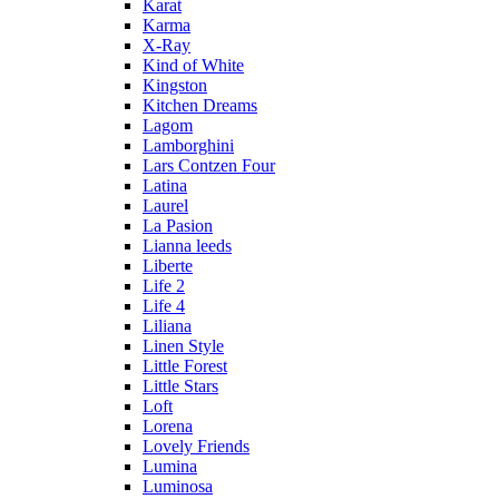
Karat
Karma
Х-Ray
Kind of White
Kingston
Kitchen Dreams
Lagom
Lamborghini
Lars Contzen Four
Latina
Laurel
La Pasion
Lianna leeds
Liberte
Life 2
Life 4
Liliana
Linen Style
Little Forest
Little Stars
Loft
Lorena
Lovely Friends
Lumina
Luminosa