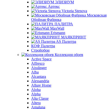
ЭЛИЗИУМ
Артекс
Victoria Stenova
Московская
Обойная Фабрика
ПАЛИТРА
MaxWall
Erismann
МАЯКПРИНТ
AS Палитра
КОФ Палитра
Стройобои
Коллекция обоев
Active Space
Affresco
Aisslinger
Alba
Alcantara
Alessandria
Allure Home
Aloha
Alpha
Alta Classe
Altera
Amaluna