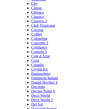
City
Classic
Classica
Classico
Classico 2
Club Tropicana
Cocoon
Colibri
Colourfast
Concerto 2
Constance
Contzen 5
Cote d Azur
Cozz
Cristallo
Crystal Ice
Damaschino
Damaschi Italiani
Daniel Hechter 4
Decorata
Decora Natur 6
Deco World
Deco World 2
Del Sol
Designdschunge