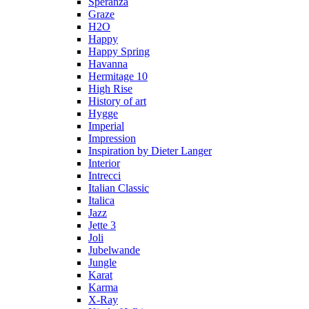
Speranza
Graze
H2O
Happy
Happy Spring
Havanna
Hermitage 10
High Rise
History of art
Hygge
Imperial
Impression
Inspiration by Dieter Langer
Interior
Intrecci
Italian Classic
Italica
Jazz
Jette 3
Joli
Jubelwande
Jungle
Karat
Karma
Х-Ray