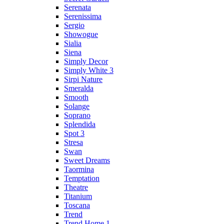
Serenata
Serenissima
Sergio
Showogue
Sialia
Siena
Simply Decor
Simply White 3
Sirpi Nature
Smeralda
Smooth
Solange
Soprano
Splendida
Spot 3
Stresa
Swan
Sweet Dreams
Taormina
Temptation
Theatre
Titanium
Toscana
Trend
Trend Home 1