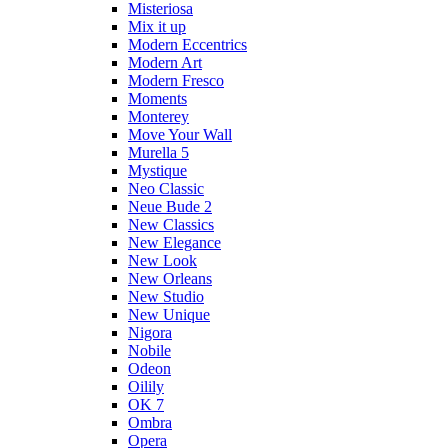
Misteriosa
Mix it up
Modern Eccentrics
Modern Art
Modern Fresco
Moments
Monterey
Move Your Wall
Murella 5
Mystique
Neo Classic
Neue Bude 2
New Classics
New Elegance
New Look
New Orleans
New Studio
New Unique
Nigora
Nobile
Odeon
Oilily
OK 7
Ombra
Opera