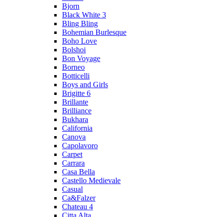
Bjorn
Black White 3
Bling Bling
Bohemian Burlesque
Boho Love
Bolshoi
Bon Voyage
Borneo
Botticelli
Boys and Girls
Brigitte 6
Brillante
Brilliance
Bukhara
California
Canova
Capolavoro
Carpet
Carrara
Casa Bella
Castello Medievale
Casual
Ca&Falzer
Chateau 4
Citta Alta