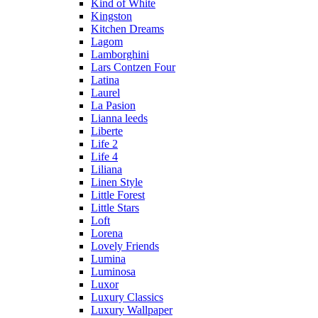
Kind of White
Kingston
Kitchen Dreams
Lagom
Lamborghini
Lars Contzen Four
Latina
Laurel
La Pasion
Lianna leeds
Liberte
Life 2
Life 4
Liliana
Linen Style
Little Forest
Little Stars
Loft
Lorena
Lovely Friends
Lumina
Luminosa
Luxor
Luxury Classics
Luxury Wallpaper