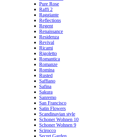
Pure Rose
Raffi 2
Raggiante
Reflections
Regent
Renaissance
Residenza
Revival
Ricami
Rigoletto
Romantica
Romanze
Romina
Rusted
Saffiano
Safina
Sakura
Sanremo
San Francisco
Satin Flowers
Scandinavian style
Schoner Wohnen 10
Schoner Wohnen 9
Scirocco
Secret Garden