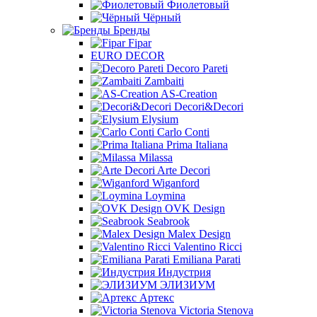
Фиолетовый
Чёрный
Бренды
Fipar
EURO DECOR
Decoro Pareti
Zambaiti
AS-Creation
Decori&Decori
Elysium
Carlo Conti
Prima Italiana
Milassa
Arte Decori
Wiganford
Loymina
OVK Design
Seabrook
Malex Design
Valentino Ricci
Emiliana Parati
Индустрия
ЭЛИЗИУМ
Артекс
Victoria Stenova