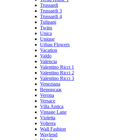
Trussardi
Trussardi 3
Trussardi 4
Tulipani
Twins
Unica
Unique
Urban Flowers
Vacation
Valdo
Valencia
Valentino Ricci 1
Valentino Ricci 2
Valentino Ricci 3
Veneziana
Вернисаж
Verona
Versace
Villa Antica
Vintage Lane
Violetta
Volterra
Wall Fashion
Waylend