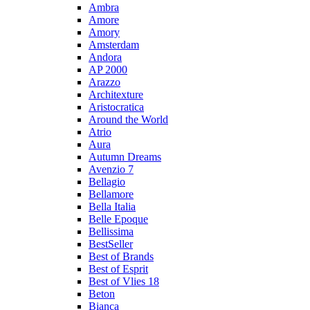
Ambra
Amore
Amory
Amsterdam
Andora
AP 2000
Arazzo
Architexture
Aristocratica
Around the World
Atrio
Aura
Autumn Dreams
Avenzio 7
Bellagio
Bellamore
Bella Italia
Belle Epoque
Bellissima
BestSeller
Best of Brands
Best of Esprit
Best of Vlies 18
Beton
Bianca