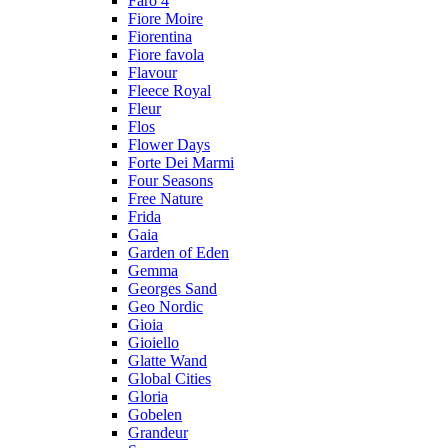
Faro 4
Fiore Moire
Fiorentina
Fiore favola
Flavour
Fleece Royal
Fleur
Flos
Flower Days
Forte Dei Marmi
Four Seasons
Free Nature
Frida
Gaia
Garden of Eden
Gemma
Georges Sand
Geo Nordic
Gioia
Gioiello
Glatte Wand
Global Cities
Gloria
Gobelen
Grandeur