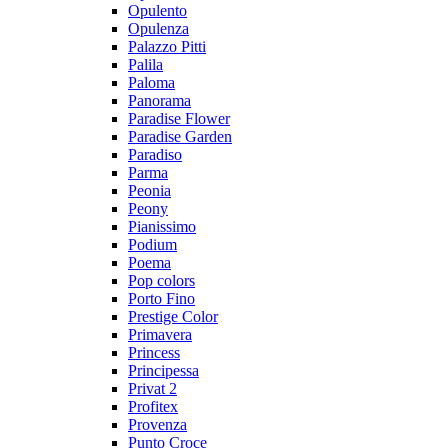
Opulento
Opulenza
Palazzo Pitti
Palila
Paloma
Panorama
Paradise Flower
Paradise Garden
Paradiso
Parma
Peonia
Peony
Pianissimo
Podium
Poema
Pop colors
Porto Fino
Prestige Color
Primavera
Princess
Principessa
Privat 2
Profitex
Provenza
Punto Croce