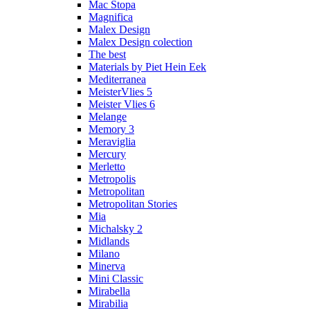
Mac Stopa
Magnifica
Malex Design
Malex Design colection
The best
Materials by Piet Hein Eek
Mediterranea
MeisterVlies 5
Meister Vlies 6
Melange
Memory 3
Meraviglia
Mercury
Merletto
Metropolis
Metropolitan
Metropolitan Stories
Mia
Michalsky 2
Midlands
Milano
Minerva
Mini Classic
Mirabella
Mirabilia