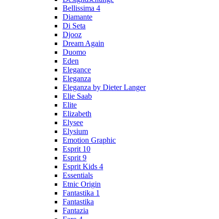
Bellissima 4
Diamante
Di Seta
Djooz
Dream Again
Duomo
Eden
Elegance
Eleganza
Eleganza by Dieter Langer
Elie Saab
Elite
Elizabeth
Elysee
Elysium
Emotion Graphic
Esprit 10
Esprit 9
Esprit Kids 4
Essentials
Etnic Origin
Fantastika 1
Fantastika
Fantazia