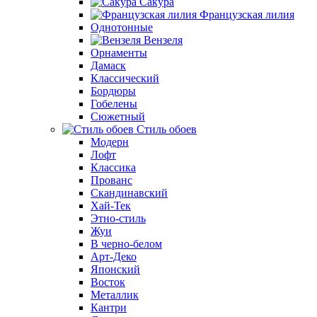
Сакура
Французская лилия
Однотонные
Вензеля
Орнаменты
Дамаск
Классический
Бордюры
Гобелены
Сюжетный
Стиль обоев
Модерн
Лофт
Классика
Прованс
Скандинавский
Хай-Тек
Этно-стиль
Жуи
В черно-белом
Арт-Деко
Японский
Восток
Металлик
Кантри