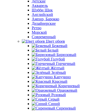
Детские
Акварель
Шэбби Шик
Английский
Ампир, Барокко
Дизайнерские
Ретро
Морской
Современный
Цвет обоев
Бежевый
Белый
Бирюзовый
Голубой
Горчичный
Жёлтый
Зелёный
Капучино
Красный
Коричневый
Оранжевый
Розовый
Серый
Синий
Сиреневый