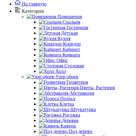
На главную
Категории
Помещения
Спальня
Гостинная
Детская
Кухня
Коридор
Кабинет
Комната
Офис
Столовая
Холл
Узор обоев
Геометрия
Цветы, Растения
Абстракция
Полоса
Клетка
Штукатурка
Рогожка
Деревья
Камень
Под дерево