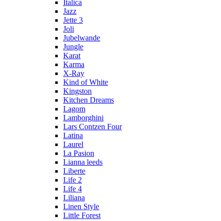
Italica
Jazz
Jette 3
Joli
Jubelwande
Jungle
Karat
Karma
Х-Ray
Kind of White
Kingston
Kitchen Dreams
Lagom
Lamborghini
Lars Contzen Four
Latina
Laurel
La Pasion
Lianna leeds
Liberte
Life 2
Life 4
Liliana
Linen Style
Little Forest