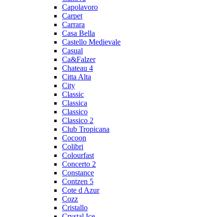
Capolavoro
Carpet
Carrara
Casa Bella
Castello Medievale
Casual
Ca&Falzer
Chateau 4
Citta Alta
City
Classic
Classica
Classico
Classico 2
Club Tropicana
Cocoon
Colibri
Colourfast
Concerto 2
Constance
Contzen 5
Cote d Azur
Cozz
Cristallo
Crystal Ice