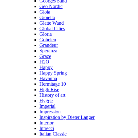
Georges Sand
Geo Nordic
Gioia
Gioiello
Glatte Wand
Global Cities
Gloria
Gobelen
Grandeur
Speranza
Graze
H2O
Happy
Happy Spring
Havanna
Hermitage 10
High Rise
History of art
Hygge
Imperial
Impression
Inspiration by Dieter Langer
Interior
Intrecci
Italian Classic