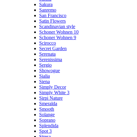
Sakura
Sanremo
San Francisco
Satin Flowers
Scandinavian style
Schoner Wohnen 10
Schoner Wohnen 9
Scirocco
Secret Garden
Serenata
Serenissima
Sergio
Showogue
Sialia
Siena
Simply Decor
Simply White 3
Sirpi Nature
Smeralda
Smooth
Solange
Soprano
Splendida
Spot 3
Stresa