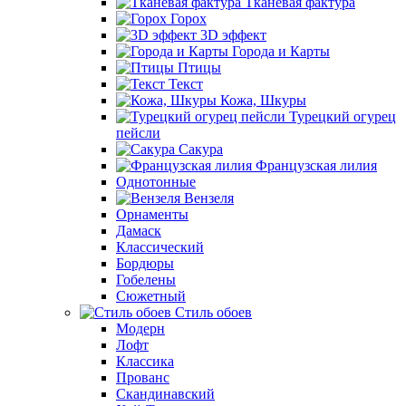
Тканевая фактура
Горох
3D эффект
Города и Карты
Птицы
Текст
Кожа, Шкуры
Турецкий огурец
пейсли
Сакура
Французская лилия
Однотонные
Вензеля
Орнаменты
Дамаск
Классический
Бордюры
Гобелены
Сюжетный
Стиль обоев
Модерн
Лофт
Классика
Прованс
Скандинавский