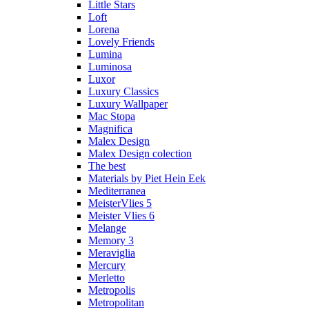
Little Stars
Loft
Lorena
Lovely Friends
Lumina
Luminosa
Luxor
Luxury Classics
Luxury Wallpaper
Mac Stopa
Magnifica
Malex Design
Malex Design colection
The best
Materials by Piet Hein Eek
Mediterranea
MeisterVlies 5
Meister Vlies 6
Melange
Memory 3
Meraviglia
Mercury
Merletto
Metropolis
Metropolitan