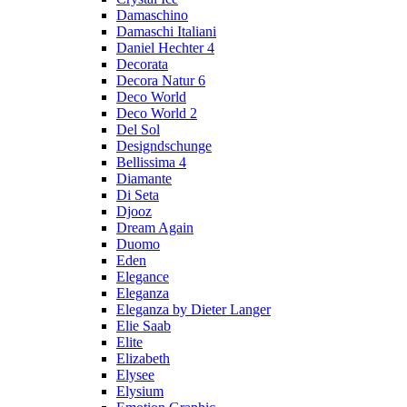
Damaschino
Damaschi Italiani
Daniel Hechter 4
Decorata
Decora Natur 6
Deco World
Deco World 2
Del Sol
Designdschunge
Bellissima 4
Diamante
Di Seta
Djooz
Dream Again
Duomo
Eden
Elegance
Eleganza
Eleganza by Dieter Langer
Elie Saab
Elite
Elizabeth
Elysee
Elysium