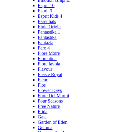
Emotion Graphic
Esprit 10
Esprit 9
Esprit Kids 4
Essentials
Etnic Origin
Fantastika 1
Fantastika
Fantazia
Faro 4
Fiore Moire
Fiorentina
Fiore favola
Flavour
Fleece Royal
Fleur
Flos
Flower Days
Forte Dei Marmi
Four Seasons
Free Nature
Frida
Gaia
Garden of Eden
Gemma