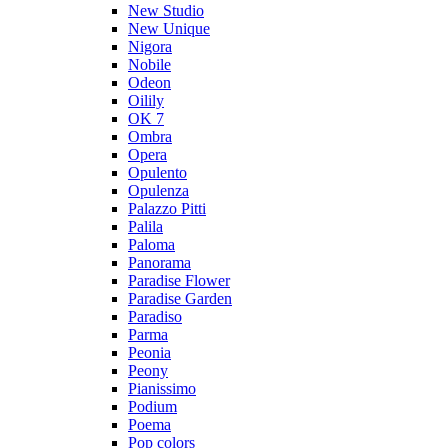
New Studio
New Unique
Nigora
Nobile
Odeon
Oilily
OK 7
Ombra
Opera
Opulento
Opulenza
Palazzo Pitti
Palila
Paloma
Panorama
Paradise Flower
Paradise Garden
Paradiso
Parma
Peonia
Peony
Pianissimo
Podium
Poema
Pop colors