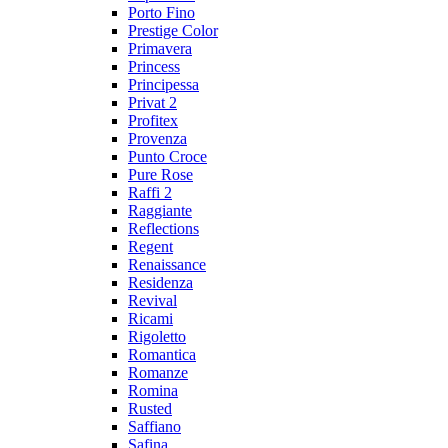
Porto Fino
Prestige Color
Primavera
Princess
Principessa
Privat 2
Profitex
Provenza
Punto Croce
Pure Rose
Raffi 2
Raggiante
Reflections
Regent
Renaissance
Residenza
Revival
Ricami
Rigoletto
Romantica
Romanze
Romina
Rusted
Saffiano
Safina