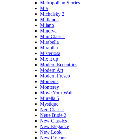
Metropolitan Stories
Mia
Michalsky 2
Midlands
Milano
Minerva
Mini Classic
Mirabella
Mirabilia
Misteriosa
Mix it up
Modern Eccentrics
Modern Art
Modern Fresco
Moments
Monterey
Move Your Wall
Murella 5
Mystique
Neo Classic
Neue Bude 2
New Classics
New Elegance
New Look
New Orleans