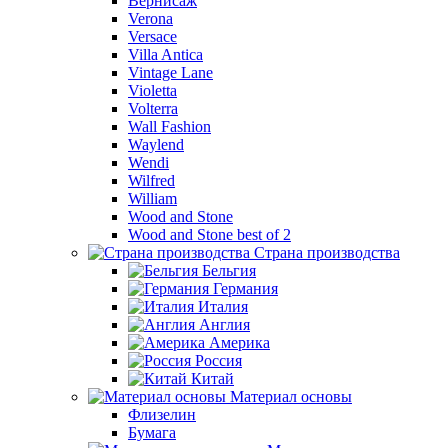
Вернисаж
Verona
Versace
Villa Antica
Vintage Lane
Violetta
Volterra
Wall Fashion
Waylend
Wendi
Wilfred
William
Wood and Stone
Wood and Stone best of 2
Страна производства
Бельгия
Германия
Италия
Англия
Америка
Россия
Китай
Материал основы
Флизелин
Бумага