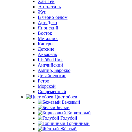
Хай-Тек
Этно-стиль
Жуи
В черно-белом
Арт-Деко
Японский
Восток
Металлик
Кантри
Детские
Акварель
Шэбби Шик
Английский
Ампир, Барокко
Дизайнерские
Ретро
Морской
Современный
Цвет обоев
Бежевый
Белый
Бирюзовый
Голубой
Горчичный
Жёлтый