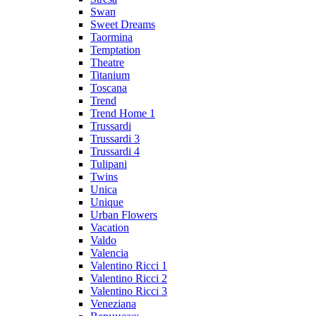
Swan
Sweet Dreams
Taormina
Temptation
Theatre
Titanium
Toscana
Trend
Trend Home 1
Trussardi
Trussardi 3
Trussardi 4
Tulipani
Twins
Unica
Unique
Urban Flowers
Vacation
Valdo
Valencia
Valentino Ricci 1
Valentino Ricci 2
Valentino Ricci 3
Veneziana