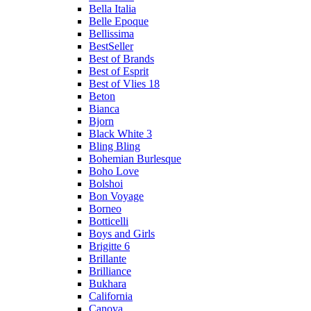
Bella Italia
Belle Epoque
Bellissima
BestSeller
Best of Brands
Best of Esprit
Best of Vlies 18
Beton
Bianca
Bjorn
Black White 3
Bling Bling
Bohemian Burlesque
Boho Love
Bolshoi
Bon Voyage
Borneo
Botticelli
Boys and Girls
Brigitte 6
Brillante
Brilliance
Bukhara
California
Canova