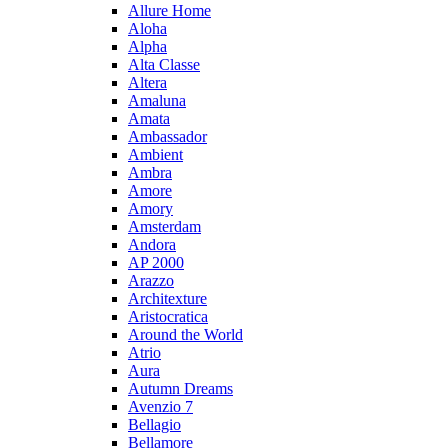
Allure Home
Aloha
Alpha
Alta Classe
Altera
Amaluna
Amata
Ambassador
Ambient
Ambra
Amore
Amory
Amsterdam
Andora
AP 2000
Arazzo
Architexture
Aristocratica
Around the World
Atrio
Aura
Autumn Dreams
Avenzio 7
Bellagio
Bellamore