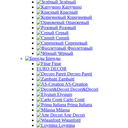
Зелёный
Капучино
Красный
Коричневый
Оранжевый
Розовый
Серый
Синий
Сиреневый
Фиолетовый
Чёрный
Бренды
Fipar
EURO DECOR
Decoro Pareti
Zambaiti
AS-Creation
Decori&Decori
Elysium
Carlo Conti
Prima Italiana
Milassa
Arte Decori
Wiganford
Loymina