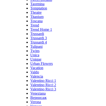
Taormina
Temptation
Theatre
Titanium
Toscana
Trend
Trend Home 1
Trussardi
Trussardi 3
Trussardi 4
Tulipani
Twins
Unica
Unique
Urban Flowers
Vacation
Valdo
Valencia
Valentino Ricci 1
Valentino Ricci 2
Valentino Ricci 3
Veneziana
Вернисаж
Verona