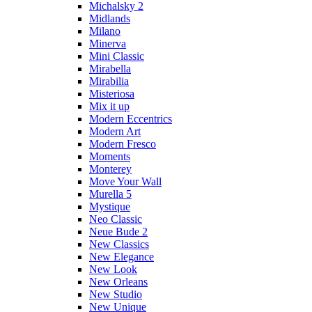
Michalsky 2
Midlands
Milano
Minerva
Mini Classic
Mirabella
Mirabilia
Misteriosa
Mix it up
Modern Eccentrics
Modern Art
Modern Fresco
Moments
Monterey
Move Your Wall
Murella 5
Mystique
Neo Classic
Neue Bude 2
New Classics
New Elegance
New Look
New Orleans
New Studio
New Unique