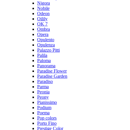
Nigora
Nobile
Odeon
Oilily
OK 7
Ombra
Opera
Opulento
Opulenza
Palazzo Pitti
Palila
Paloma
Panorama
Paradise Flower
Paradise Garden
Paradiso
Parma
Peonia
Peony
Pianissimo
Podium
Poema
Pop colors
Porto Fino
Prestige Color