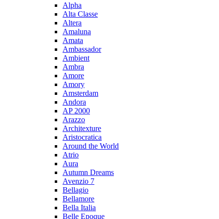
Alpha
Alta Classe
Altera
Amaluna
Amata
Ambassador
Ambient
Ambra
Amore
Amory
Amsterdam
Andora
AP 2000
Arazzo
Architexture
Aristocratica
Around the World
Atrio
Aura
Autumn Dreams
Avenzio 7
Bellagio
Bellamore
Bella Italia
Belle Epoque