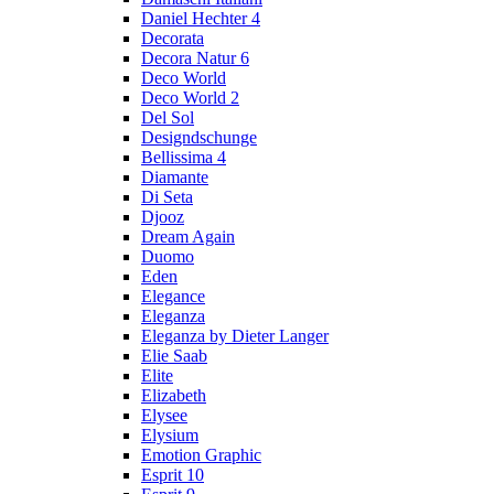
Daniel Hechter 4
Decorata
Decora Natur 6
Deco World
Deco World 2
Del Sol
Designdschunge
Bellissima 4
Diamante
Di Seta
Djooz
Dream Again
Duomo
Eden
Elegance
Eleganza
Eleganza by Dieter Langer
Elie Saab
Elite
Elizabeth
Elysee
Elysium
Emotion Graphic
Esprit 10