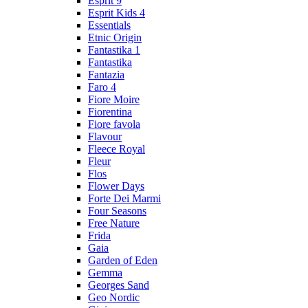
Esprit 9
Esprit Kids 4
Essentials
Etnic Origin
Fantastika 1
Fantastika
Fantazia
Faro 4
Fiore Moire
Fiorentina
Fiore favola
Flavour
Fleece Royal
Fleur
Flos
Flower Days
Forte Dei Marmi
Four Seasons
Free Nature
Frida
Gaia
Garden of Eden
Gemma
Georges Sand
Geo Nordic