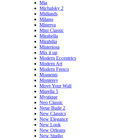
Mia
Michalsky 2
Midlands
Milano
Minerva
Mini Classic
Mirabella
Mirabilia
Misteriosa
Mix it up
Modern Eccentrics
Modern Art
Modern Fresco
Moments
Monterey
Move Your Wall
Murella 5
Mystique
Neo Classic
Neue Bude 2
New Classics
New Elegance
New Look
New Orleans
New Studio