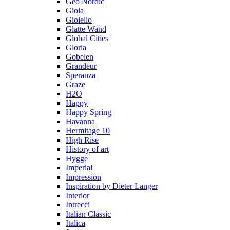
Geo Nordic
Gioia
Gioiello
Glatte Wand
Global Cities
Gloria
Gobelen
Grandeur
Speranza
Graze
H2O
Happy
Happy Spring
Havanna
Hermitage 10
High Rise
History of art
Hygge
Imperial
Impression
Inspiration by Dieter Langer
Interior
Intrecci
Italian Classic
Italica