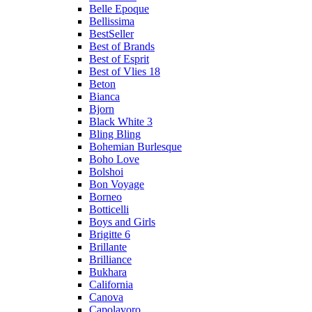
Belle Epoque
Bellissima
BestSeller
Best of Brands
Best of Esprit
Best of Vlies 18
Beton
Bianca
Bjorn
Black White 3
Bling Bling
Bohemian Burlesque
Boho Love
Bolshoi
Bon Voyage
Borneo
Botticelli
Boys and Girls
Brigitte 6
Brillante
Brilliance
Bukhara
California
Canova
Capolavoro