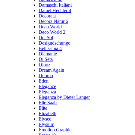
Damaschi Italiani
Daniel Hechter 4
Decorata
Decora Natur 6
Deco World
Deco World 2
Del Sol
Designdschunge
Bellissima 4
Diamante
Di Seta
Djooz
Dream Again
Duomo
Eden
Elegance
Eleganza
Eleganza by Dieter Langer
Elie Saab
Elite
Elizabeth
Elysee
Elysium
Emotion Graphic