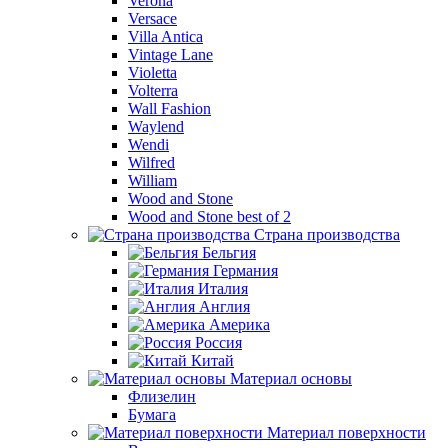
Verona
Versace
Villa Antica
Vintage Lane
Violetta
Volterra
Wall Fashion
Waylend
Wendi
Wilfred
William
Wood and Stone
Wood and Stone best of 2
Страна производства
Бельгия
Германия
Италия
Англия
Америка
Россия
Китай
Материал основы
Флизелин
Бумага
Материал поверхности