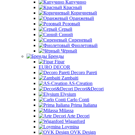
Капучино
Красный
Коричневый
Оранжевый
Розовый
Серый
Синий
Сиреневый
Фиолетовый
Чёрный
Бренды
Fipar
EURO DECOR
Decoro Pareti
Zambaiti
AS-Creation
Decori&Decori
Elysium
Carlo Conti
Prima Italiana
Milassa
Arte Decori
Wiganford
Loymina
OVK Design