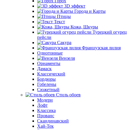
Горох
3D эффект
Города и Карты
Птицы
Текст
Кожа, Шкуры
Турецкий огурец
пейсли
Сакура
Французская лилия
Однотонные
Вензеля
Орнаменты
Дамаск
Классический
Бордюры
Гобелены
Сюжетный
Стиль обоев
Модерн
Лофт
Классика
Прованс
Скандинавский
Хай-Тек