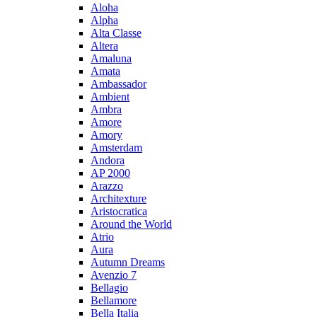
Aloha
Alpha
Alta Classe
Altera
Amaluna
Amata
Ambassador
Ambient
Ambra
Amore
Amory
Amsterdam
Andora
AP 2000
Arazzo
Architexture
Aristocratica
Around the World
Atrio
Aura
Autumn Dreams
Avenzio 7
Bellagio
Bellamore
Bella Italia