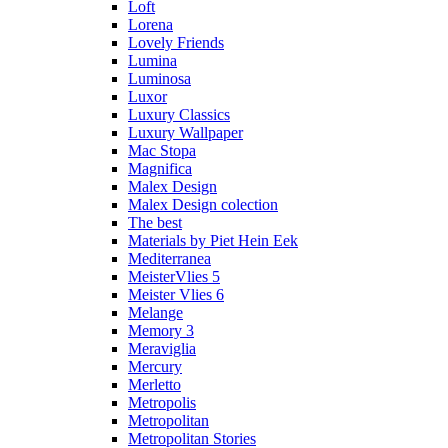
Loft
Lorena
Lovely Friends
Lumina
Luminosa
Luxor
Luxury Classics
Luxury Wallpaper
Mac Stopa
Magnifica
Malex Design
Malex Design colection
The best
Materials by Piet Hein Eek
Mediterranea
MeisterVlies 5
Meister Vlies 6
Melange
Memory 3
Meraviglia
Mercury
Merletto
Metropolis
Metropolitan
Metropolitan Stories