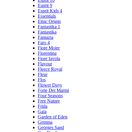
Esprit 10
Esprit 9
Esprit Kids 4
Essentials
Etnic Origin
Fantastika 1
Fantastika
Fantazia
Faro 4
Fiore Moire
Fiorentina
Fiore favola
Flavour
Fleece Royal
Fleur
Flos
Flower Days
Forte Dei Marmi
Four Seasons
Free Nature
Frida
Gaia
Garden of Eden
Gemma
Georges Sand