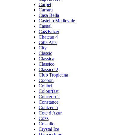
Carpet
Carrara
Casa Bella
Castello Medievale
Casual
Ca&Falzer
Chateau 4
Citta Alta
City
Classic
Classica
Classico
Classico 2
Club Tropicana
Cocoon
Colibri
Colourfast
Concerto 2
Constance
Contzen 5
Cote d Azur
Cozz
Cristallo
Crystal Ice
Damaschino