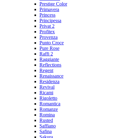
Prestige Color
Primavera
Princess
Principessa
Privat 2
Profitex
Provenza
Punto Croce
Pure Rose
Raffi 2
Raggiante
Reflections
Regent
Renaissance
Residenza
Revival
Ricami
Rigoletto
Romantica
Romanze
Romina
Rusted
Saffiano
Safina
Sakura