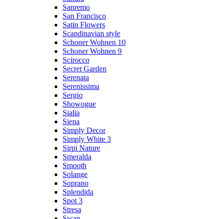
Sanremo
San Francisco
Satin Flowers
Scandinavian style
Schoner Wohnen 10
Schoner Wohnen 9
Scirocco
Secret Garden
Serenata
Serenissima
Sergio
Showogue
Sialia
Siena
Simply Decor
Simply White 3
Sirpi Nature
Smeralda
Smooth
Solange
Soprano
Splendida
Spot 3
Stresa
Swan