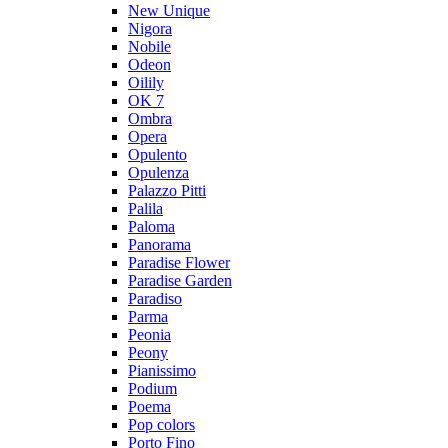
New Unique
Nigora
Nobile
Odeon
Oilily
OK 7
Ombra
Opera
Opulento
Opulenza
Palazzo Pitti
Palila
Paloma
Panorama
Paradise Flower
Paradise Garden
Paradiso
Parma
Peonia
Peony
Pianissimo
Podium
Poema
Pop colors
Porto Fino