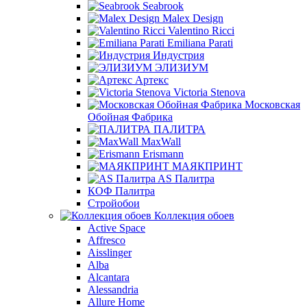
Seabrook
Malex Design
Valentino Ricci
Emiliana Parati
Индустрия
ЭЛИЗИУМ
Артекс
Victoria Stenova
Московская
Обойная Фабрика
ПАЛИТРА
MaxWall
Erismann
МАЯКПРИНТ
AS Палитра
КОФ Палитра
Стройобои
Коллекция обоев
Active Space
Affresco
Aisslinger
Alba
Alcantara
Alessandria
Allure Home