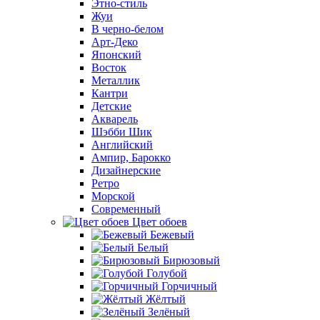
Этно-стиль
Жуи
В черно-белом
Арт-Деко
Японский
Восток
Металлик
Кантри
Детские
Акварель
Шэбби Шик
Английский
Ампир, Барокко
Дизайнерские
Ретро
Морской
Современный
Цвет обоев
Бежевый
Белый
Бирюзовый
Голубой
Горчичный
Жёлтый
Зелёный