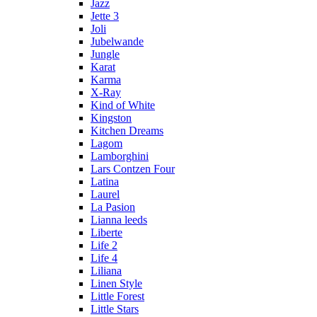
Jazz
Jette 3
Joli
Jubelwande
Jungle
Karat
Karma
Х-Ray
Kind of White
Kingston
Kitchen Dreams
Lagom
Lamborghini
Lars Contzen Four
Latina
Laurel
La Pasion
Lianna leeds
Liberte
Life 2
Life 4
Liliana
Linen Style
Little Forest
Little Stars