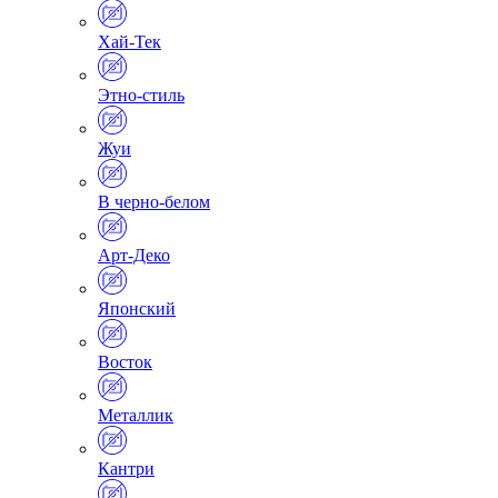
Хай-Тек
Этно-стиль
Жуи
В черно-белом
Арт-Деко
Японский
Восток
Металлик
Кантри