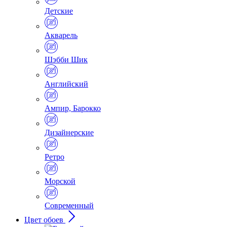
Детские
Акварель
Шэбби Шик
Английский
Ампир, Барокко
Дизайнерские
Ретро
Морской
Современный
Цвет обоев