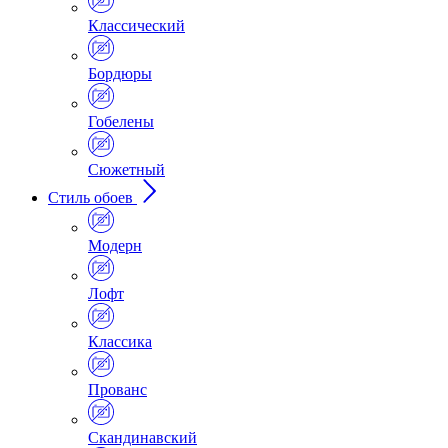
Классический
Бордюры
Гобелены
Сюжетный
Стиль обоев
Модерн
Лофт
Классика
Прованс
Скандинавский