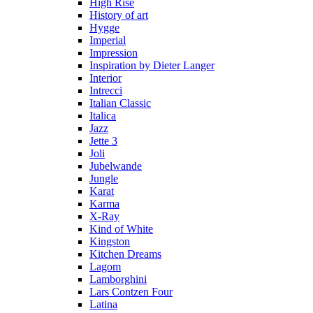
High Rise
History of art
Hygge
Imperial
Impression
Inspiration by Dieter Langer
Interior
Intrecci
Italian Classic
Italica
Jazz
Jette 3
Joli
Jubelwande
Jungle
Karat
Karma
Х-Ray
Kind of White
Kingston
Kitchen Dreams
Lagom
Lamborghini
Lars Contzen Four
Latina