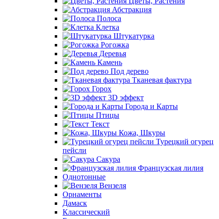
Цветы, Растения
Абстракция
Полоса
Клетка
Штукатурка
Рогожка
Деревья
Камень
Под дерево
Тканевая фактура
Горох
3D эффект
Города и Карты
Птицы
Текст
Кожа, Шкуры
Турецкий огурец
пейсли
Сакура
Французская лилия
Однотонные
Вензеля
Орнаменты
Дамаск
Классический