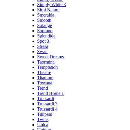
Simply White 3
Sirpi Nature
Smeralda
Smooth
Solange
Soprano
Splendida
Spot 3
Stresa
Swan
Sweet Dreams
Taormina
Temptation
Theatre
Titanium
Toscana
Trend
Trend Home 1
Trussardi
Trussardi 3
Trussardi 4
Tulipani
Twins
Unica
Unique