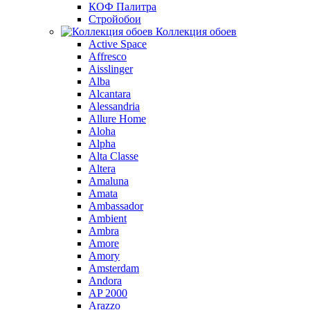
КОФ Палитра
Стройобои
Коллекция обоев
Active Space
Affresco
Aisslinger
Alba
Alcantara
Alessandria
Allure Home
Aloha
Alpha
Alta Classe
Altera
Amaluna
Amata
Ambassador
Ambient
Ambra
Amore
Amory
Amsterdam
Andora
AP 2000
Arazzo