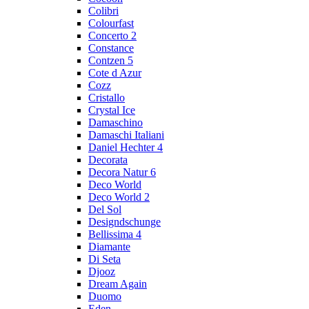
Colibri
Colourfast
Concerto 2
Constance
Contzen 5
Cote d Azur
Cozz
Cristallo
Crystal Ice
Damaschino
Damaschi Italiani
Daniel Hechter 4
Decorata
Decora Natur 6
Deco World
Deco World 2
Del Sol
Designdschunge
Bellissima 4
Diamante
Di Seta
Djooz
Dream Again
Duomo
Eden