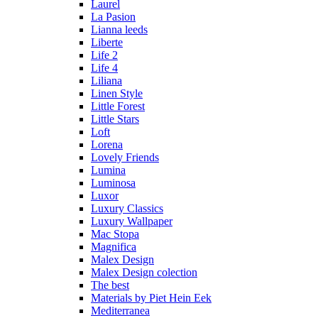
Laurel
La Pasion
Lianna leeds
Liberte
Life 2
Life 4
Liliana
Linen Style
Little Forest
Little Stars
Loft
Lorena
Lovely Friends
Lumina
Luminosa
Luxor
Luxury Classics
Luxury Wallpaper
Mac Stopa
Magnifica
Malex Design
Malex Design colection
The best
Materials by Piet Hein Eek
Mediterranea