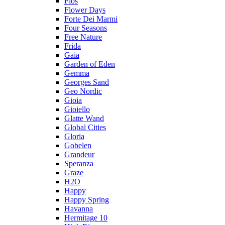
Flos
Flower Days
Forte Dei Marmi
Four Seasons
Free Nature
Frida
Gaia
Garden of Eden
Gemma
Georges Sand
Geo Nordic
Gioia
Gioiello
Glatte Wand
Global Cities
Gloria
Gobelen
Grandeur
Speranza
Graze
H2O
Happy
Happy Spring
Havanna
Hermitage 10