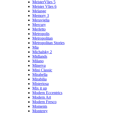
MeisterVlies 5
Meister Vlies 6
Melange
Memory 3
Meraviglia
Mercury
Merletto
Metropolis
Metropolitan
Metropolitan Stories
Mia
Michalsky 2
Midlands
Milano
Minerva
Mini Classic
Mirabella
Mirabilia
Misteriosa
Mix it up
Modern Eccentrics
Modern Art
Modern Fresco
Moments
Monterey