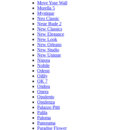
Move Your Wall
Murella 5
Mystique
Neo Classic
Neue Bude 2
New Classics
New Elegance
New Look
New Orleans
New Studio
New Unique
Nigora
Nobile
Odeon
Oilily
OK 7
Ombra
Opera
Opulento
Opulenza
Palazzo Pitti
Palila
Paloma
Panorama
Paradise Flower