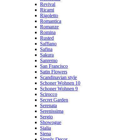
Revival
Ricami
Rigoletto
Romantica
Romanze
Romina
Rusted
Saffiano
Safina
Sakura
Sanremo
San Francisco
Satin Flowers
Scandinavian style
Schoner Wohnen 10
Schoner Wohnen 9
Scirocco
Secret Garden
Serenata
Serenissima
Sergio
Showogue
Sialia
Siena
Simply Decor