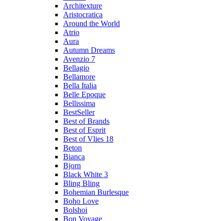
Architexture
Aristocratica
Around the World
Atrio
Aura
Autumn Dreams
Avenzio 7
Bellagio
Bellamore
Bella Italia
Belle Epoque
Bellissima
BestSeller
Best of Brands
Best of Esprit
Best of Vlies 18
Beton
Bianca
Bjorn
Black White 3
Bling Bling
Bohemian Burlesque
Boho Love
Bolshoi
Bon Voyage