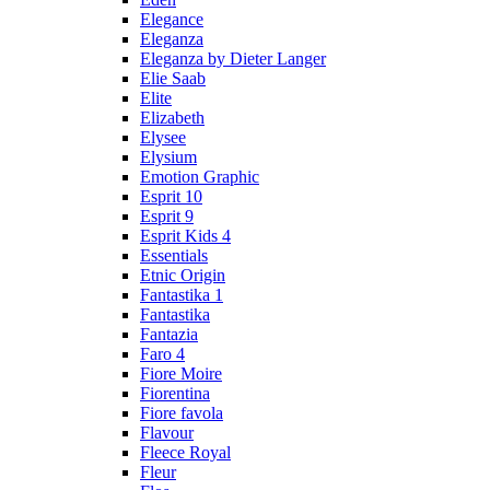
Elegance
Eleganza
Eleganza by Dieter Langer
Elie Saab
Elite
Elizabeth
Elysee
Elysium
Emotion Graphic
Esprit 10
Esprit 9
Esprit Kids 4
Essentials
Etnic Origin
Fantastika 1
Fantastika
Fantazia
Faro 4
Fiore Moire
Fiorentina
Fiore favola
Flavour
Fleece Royal
Fleur