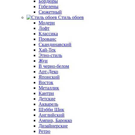
Бордюры
Гобелены
Сюжетный
Стиль обоев
Модерн
Лофт
Классика
Прованс
Скандинавский
Хай-Тек
Этно-стиль
Жуи
В черно-белом
Арт-Деко
Японский
Восток
Металлик
Кантри
Детские
Акварель
Шэбби Шик
Английский
Ампир, Барокко
Дизайнерские
Ретро