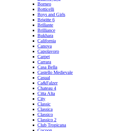
Borneo
Botticelli
Boys and Girls
Brigitte 6
Brillante
Brilliance
Bukhara
California
Canova
Capolavoro
Carpet
Carrara
Casa Bella
Castello Medievale
Casual
Ca&Falzer
Chateau 4
Citta Alta
City
Classic
Classica
Classico
Classico 2
Club Tropicana
Cocoon