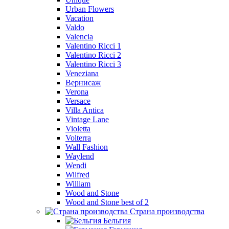
Urban Flowers
Vacation
Valdo
Valencia
Valentino Ricci 1
Valentino Ricci 2
Valentino Ricci 3
Veneziana
Вернисаж
Verona
Versace
Villa Antica
Vintage Lane
Violetta
Volterra
Wall Fashion
Waylend
Wendi
Wilfred
William
Wood and Stone
Wood and Stone best of 2
Страна производства
Бельгия