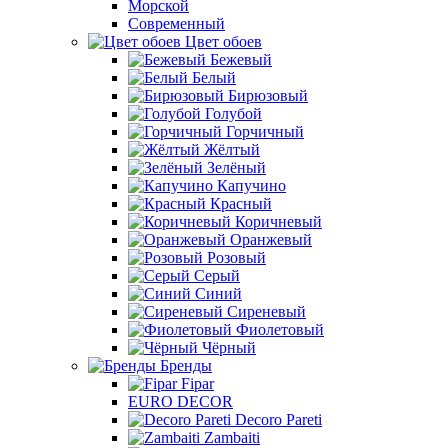
Морской
Современный
Цвет обоев
Бежевый
Белый
Бирюзовый
Голубой
Горчичный
Жёлтый
Зелёный
Капучино
Красный
Коричневый
Оранжевый
Розовый
Серый
Синий
Сиреневый
Фиолетовый
Чёрный
Бренды
Fipar
EURO DECOR
Decoro Pareti
Zambaiti