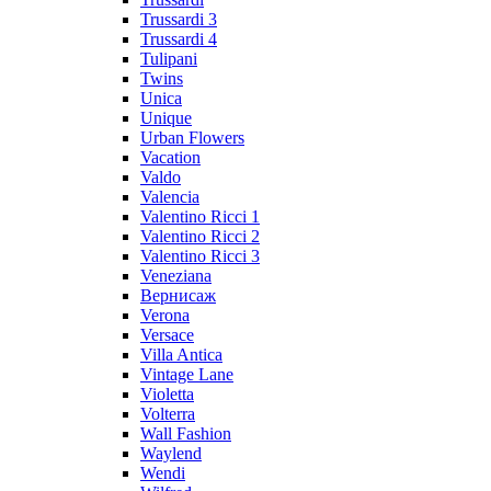
Trussardi 3
Trussardi 4
Tulipani
Twins
Unica
Unique
Urban Flowers
Vacation
Valdo
Valencia
Valentino Ricci 1
Valentino Ricci 2
Valentino Ricci 3
Veneziana
Вернисаж
Verona
Versace
Villa Antica
Vintage Lane
Violetta
Volterra
Wall Fashion
Waylend
Wendi