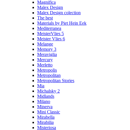
Magnifica
Malex Design
Malex Design colection
The best
Materials by Piet Hein Eek
Mediterranea
MeisterVlies 5
Meister Vlies 6
Melange
Memory 3
Meraviglia
Mercury
Merletto
Metropolis
Metropolitan
Metropolitan Stories
Mia
Michalsky 2
Midlands
Milano
Minerva
Mini Classic
Mirabella
Mirabilia
Misteriosa