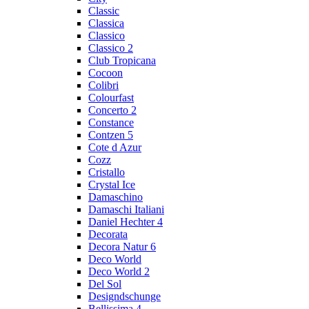
Classic
Classica
Classico
Classico 2
Club Tropicana
Cocoon
Colibri
Colourfast
Concerto 2
Constance
Contzen 5
Cote d Azur
Cozz
Cristallo
Crystal Ice
Damaschino
Damaschi Italiani
Daniel Hechter 4
Decorata
Decora Natur 6
Deco World
Deco World 2
Del Sol
Designdschunge
Bellissima 4