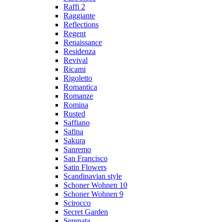
Raffi 2
Raggiante
Reflections
Regent
Renaissance
Residenza
Revival
Ricami
Rigoletto
Romantica
Romanze
Romina
Rusted
Saffiano
Safina
Sakura
Sanremo
San Francisco
Satin Flowers
Scandinavian style
Schoner Wohnen 10
Schoner Wohnen 9
Scirocco
Secret Garden
Serenata