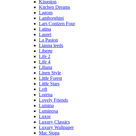
Kingston
Kitchen Dreams
Lagom
Lamborghini
Lars Contzen Four
Latina
Laurel
La Pasion
Lianna leeds
Liberte
Life 2
Life 4
Liliana
Linen Style
Little Forest
Little Stars
Loft
Lorena
Lovely Friends
Lumina
Luminosa
Luxor
Luxury Classics
Luxury Wallpaper
Mac Stopa