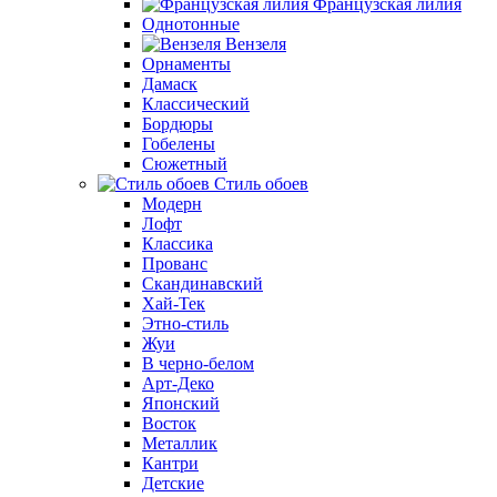
Французская лилия
Однотонные
Вензеля
Орнаменты
Дамаск
Классический
Бордюры
Гобелены
Сюжетный
Стиль обоев
Модерн
Лофт
Классика
Прованс
Скандинавский
Хай-Тек
Этно-стиль
Жуи
В черно-белом
Арт-Деко
Японский
Восток
Металлик
Кантри
Детские