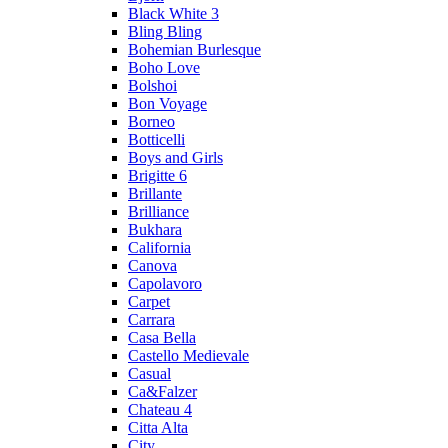
Black White 3
Bling Bling
Bohemian Burlesque
Boho Love
Bolshoi
Bon Voyage
Borneo
Botticelli
Boys and Girls
Brigitte 6
Brillante
Brilliance
Bukhara
California
Canova
Capolavoro
Carpet
Carrara
Casa Bella
Castello Medievale
Casual
Ca&Falzer
Chateau 4
Citta Alta
City