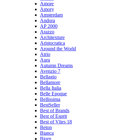
Amore
Amory
Amsterdam
Andora
AP 2000
Arazzo
Architexture
Aristocratica
Around the World
Atrio
Aura
Autumn Dreams
Avenzio 7
Bellagio
Bellamore
Bella Italia
Belle Epoque
Bellissima
BestSeller
Best of Brands
Best of Esprit
Best of Vlies 18
Beton
Bianca
Bjorn