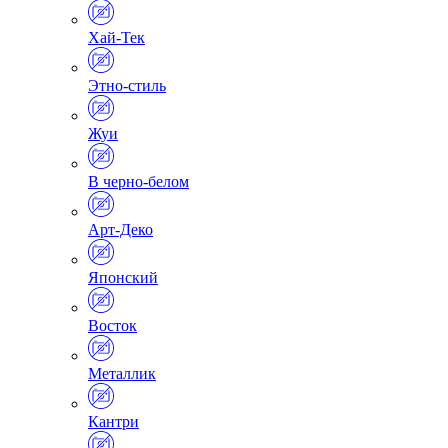
Хай-Тек
Этно-стиль
Жуи
В черно-белом
Арт-Деко
Японский
Восток
Металлик
Кантри