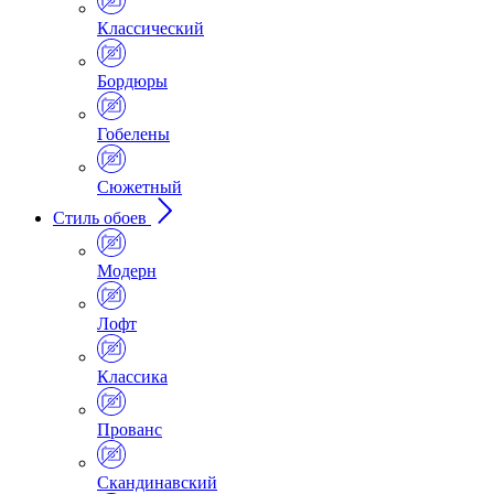
Классический
Бордюры
Гобелены
Сюжетный
Стиль обоев
Модерн
Лофт
Классика
Прованс
Скандинавский