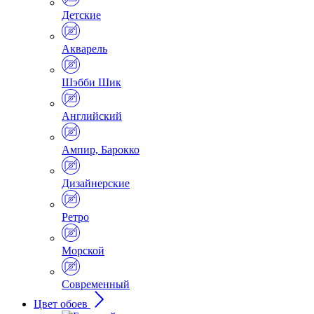
Детские
Акварель
Шэбби Шик
Английский
Ампир, Барокко
Дизайнерские
Ретро
Морской
Современный
Цвет обоев